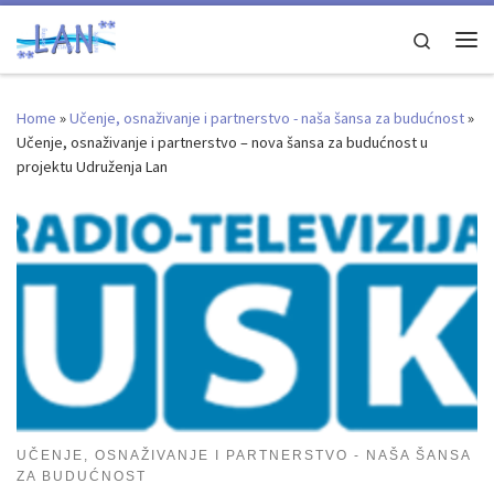
Skip to content
Search
Me
Home
»
Učenje, osnaživanje i partnerstvo - naša šansa za budućnost
»
Učenje, osnaživanje i partnerstvo – nova šansa za budućnost u
projektu Udruženja Lan
UČENJE, OSNAŽIVANJE I PARTNERSTVO - NAŠA ŠANSA
ZA BUDUĆNOST