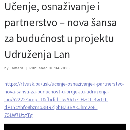
Učenje, osnaživanje i
partnerstvo – nova šansa
za budućnost u projektu
Udruženja Lan
by
Tamara
|
Published
30/04/2023
https://rtvusk.ba/usk/ucenje-osnazivanje-i-partnerstvo-
nova-sansa-za-buducnost-u-projektu-udruzenja-
lan/52222?amp=1&fbclid=IwAR1e1HzCT-3wT0-
dP1YcYhfe8bzmo3BRZjehBZ3BAkJhm2eE-
75LW7UtgTg