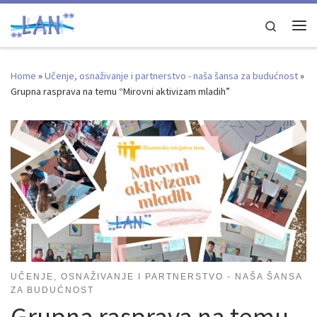
Skip to content
Search
Me
Home
»
Učenje, osnaživanje i partnerstvo - naša šansa za budućnost
»
Grupna rasprava na temu “Mirovni aktivizam mladih”
UČENJE, OSNAŽIVANJE I PARTNERSTVO - NAŠA ŠANSA
ZA BUDUĆNOST
Grupna rasprava na temu