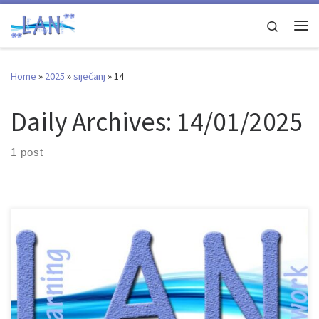
Skip to content
Search
Me
Home
»
2025
»
siječanj
»
14
Daily Archives:
14/01/2025
1 post