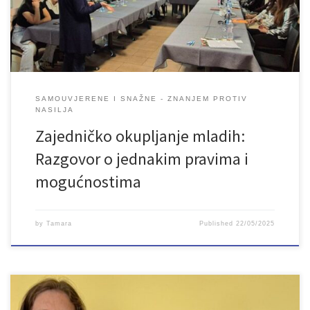
jednakih prava i mogućnosti u suvremenom društvu, s fokusom […]
SAMOUVJERENE I SNAŽNE - ZNANJEM PROTIV
NASILJA
Zajedničko okupljanje mladih:
Razgovor o jednakim pravima i
mogućnostima
by
Tamara
Published
22/05/2025