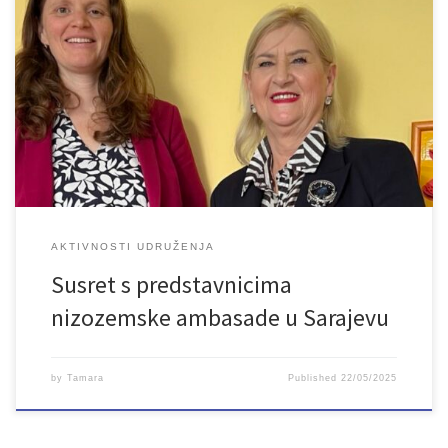
U prostorijama Udruženja LAN imali smo vrlo konstruktivan i
inspirativan susret s predstavnicima nizozemske ambasade u
Sarajevu. U dvosatnom razgovoru s Nona de Jonge, regionalnom
koordinatoricom za sigurnost razgovaralo se o radu Udruženja,
položaju mladih generalno u državi i Kantonu, te projektu kojeg
realiziramo s mladima u Bosanskoj Krupi a […]
AKTIVNOSTI UDRUŽENJA
Susret s predstavnicima
nizozemske ambasade u Sarajevu
by
Tamara
Published
22/05/2025