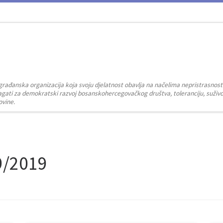
građanska organizacija koja svoju djelatnost obavlja na načelima nepristrasnost
zalagati za demokratski razvoj bosanskohercegovačkog društva, toleranciju, suživot
ovine.
9/2019