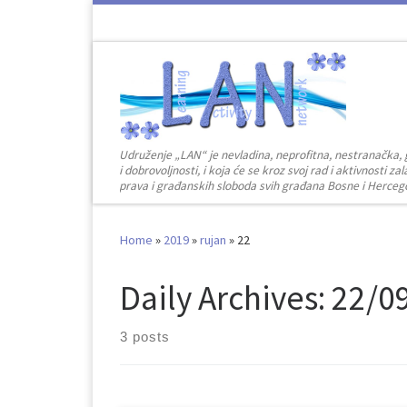
Skip to content
Udruženje „LAN“ je nevladina, neprofitna, nestranačka, 
i dobrovoljnosti, i koja će se kroz svoj rad i aktivnosti 
prava i građanskih sloboda svih građana Bosne i Herceg
Home
»
2019
»
rujan
»
22
Daily Archives:
22/0
3 posts