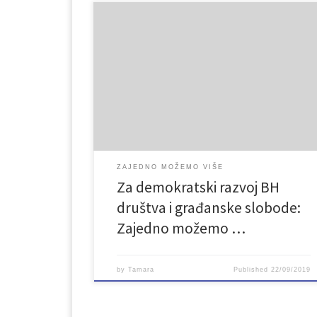
http://www.rtvusk.ba/vijest/za-demokratski-razvoj-
bh-drustva-i-gradanske-slobode-zajedno-mozemo-
vise/33193?fbclid=IwAR1y89ojkENYg7zgDb-
BWsNJivoNlt173qbC9TBBlXCJlEnA4UpFtgLGajs
ZAJEDNO MOŽEMO VIŠE
Za demokratski razvoj BH
društva i građanske slobode:
Zajedno možemo …
by
Tamara
Published
22/09/2019