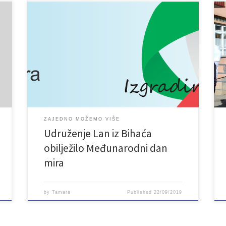
ZAJEDNO MOŽEMO VIŠE
Udruženje Lan iz Bihaća
obilježilo Međunarodni dan
mira
by
Tamara
Published
22/09/2019