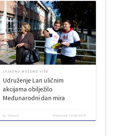
U okviru projekta „Aktivizam civilnog sektora za
pomirenje u regionu bivše Jugoslavije – podrška
REKOM-u“ Udruženje „Lan” iz Bihaća, realizira
projekt „Zajedno možemo više”. Partneri u
provođenju projekta su dvije srednje škole iz Unsko-
sanskog kantona: JU Mješovita srednja škola Bihać i
JU Mješovita srednja škola Bosanski Petrovac. Opći
cilj projekta […]
ZAJEDNO MOŽEMO VIŠE
Udruženje Lan uličnim
akcijama obilježilo
Međunarodni dan mira
by
Tamara
Published
22/09/2019