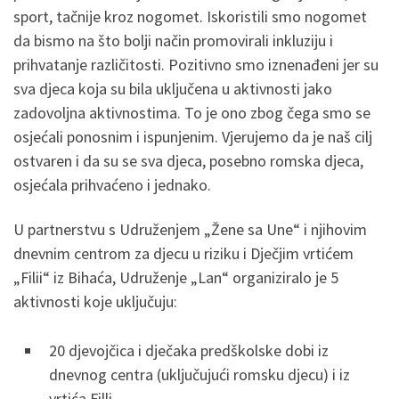
sport, tačnije kroz nogomet. Iskoristili smo nogomet
da bismo na što bolji način promovirali inkluziju i
prihvatanje različitosti. Pozitivno smo iznenađeni jer su
sva djeca koja su bila uključena u aktivnosti jako
zadovoljna aktivnostima. To je ono zbog čega smo se
osjećali ponosnim i ispunjenim. Vjerujemo da je naš cilj
ostvaren i da su se sva djeca, posebno romska djeca,
osjećala prihvaćeno i jednako.
U partnerstvu s Udruženjem „Žene sa Une“ i njihovim
dnevnim centrom za djecu u riziku i Dječjim vrtićem
„Filii“ iz Bihaća, Udruženje „Lan“ organiziralo je 5
aktivnosti koje uključuju:
20 djevojčica i dječaka predškolske dobi iz
dnevnog centra (uključujući romsku djecu) i iz
vrtića Filli