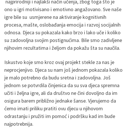
najprirodniji i najlakši način učenja, zbog toga što je
ono u igri motivisano i emotivno angažovano. Sve naše
igre bile su usmjerene na aktiviranje kognitivnih
procesa, mašte, oslobađanja emocija i razvoj socijalnih
odnosa. Djeca su pokazala kako brzo i lako uče i koliko
su zadovoljna svojim postignućima. Bile smo zadivljene
njihovim rezultatima i željom da pokažu šta su naučila.
Iskustvo koje smo kroz ovaj projekt stekle za nas je
neprocjenjivo. Djeca su nam još jednom pokazala koliko
je malo potrebno da budu sretna i zadovoljna. Još
jednom se potvrdila činjenica da su sva djeca spremna
učiti i željna igre, ali da društvo ne čini dovoljno da im
osigura barem približno jednake šanse. Vjerujemo da
ćemo imati priliku pratiti ovu djecu u njihovom
odrastanju i pružiti im pomoć i podršku kad im bude
najpotrebnija.