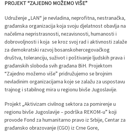
PROJEKT “ZAJEDNO MOŽEMO VIŠE”
Udruženje „LAN“ je nevladina, neprofitna, nestranačka,
građanska organizacija koja svoju djelatnost obavlja na
načelima nepristrasnosti, nezavisnosti, humanosti i
dobrovoljnosti i koja se kroz svoj rad i aktivnosti zalaže
za demokratski razvoj bosanskohercegovačkog
društva, toleranciju, suživot i poštivanje ljudskih prava i
građanskih sloboda svih građana BiH. Projektom
“Zajedno možemo više” pridružujemo se brojnim
nevladinim organizacijama koje se zalažu za uspostavu
trajnog i stabilnog mira u regionu bivše Jugoslavije.
Projekt „Aktivizam civilnog sektora za pomirenje u
regionu bivše Jugoslavije – podrška REKOM-u” koji
provode Fond za humanitarno pravo iz Srbije, Centar za
građansko obrazovanje (CGO) iz Crne Gore,