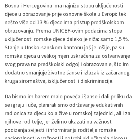
Bosna i Hercegovina ima najnižu stopu uključenosti
djece u obrazovanje prije osnovne škole u Evropi: tek
nešto više od 13 % djece ima pristup predškolskom
obrazovanju. Prema UNICEF-ovim podacima stopa
uključenosti romske djece daleko je niža: samo 1,5 %.
Stanje u Unsko-sanskom kantonu još je lošije, pa su
romska djeca u velikoj mjeri uskraćena za ostvarivanje
svog prava na predškolski odgoj i obrazovanje, što im
dodatno smanjuje životne šanse i izlazak iz začaranog
kruga siromaštva, isključenosti i diskriminacije.
Da bismo im barem malo povećali šanse i dali priliku da
se igraju i uče, planirali smo održavanje edukativnih
radionica za djecu koja žive u romskoj zajednici, ali i za
njihove roditelje, jer želimo ukazati na važnost
podizanja svijesti i informiranja roditelja romske
nacionalnosti o važnosti i potrebi uključivanja djece u