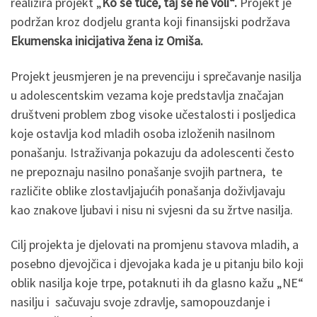
realizira projekt „
Ko se tuče, taj se ne voli“.
Projekt je
podržan kroz dodjelu granta koji finansijski podržava
Ekumenska inicijativa žena iz Omiša.
Projekt jeusmjeren je na prevenciju i sprečavanje nasilja
u adolescentskim vezama koje predstavlja značajan
društveni problem zbog visoke učestalosti i posljedica
koje ostavlja kod mladih osoba izloženih nasilnom
ponašanju. Istraživanja pokazuju da adolescenti često
ne prepoznaju nasilno ponašanje svojih partnera, te
različite oblike zlostavljajućih ponašanja doživljavaju
kao znakove ljubavi i nisu ni svjesni da su žrtve nasilja.
Cilj projekta je djelovati na promjenu stavova mladih, a
posebno djevojčica i djevojaka kada je u pitanju bilo koji
oblik nasilja koje trpe, potaknuti ih da glasno kažu „NE“
nasilju i sačuvaju svoje zdravlje, samopouzdanje i