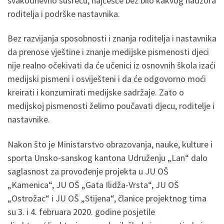
svakodnevno susreću, najčešće bez bilo kakvog nadzora
roditelja i podrške nastavnika.
Bez razvijanja sposobnosti i znanja roditelja i nastavnika
da prenose vještine i znanje medijske pismenosti djeci
nije realno očekivati da će učenici iz osnovnih škola izaći
medijski pismeni i osviješteni i da će odgovorno moći
kreirati i konzumirati medijske sadržaje. Zato o
medijskoj pismenosti želimo poučavati djecu, roditelje i
nastavnike.
Nakon što je Ministarstvo obrazovanja, nauke, kulture i
sporta Unsko-sanskog kantona Udruženju „Lan“ dalo
saglasnost za provođenje projekta u JU OŠ
„Kamenica“, JU OŠ „Gata Ilidža-Vrsta“, JU OŠ
„Ostrožac“ i JU OŠ „Stijena“, članice projektnog tima
su 3. i 4. februara 2020. godine posjetile