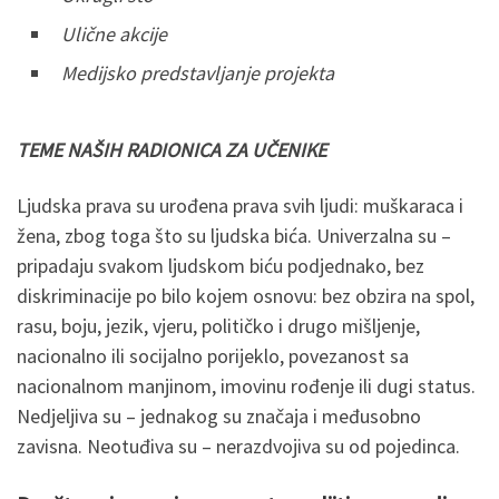
Ulične akcije
Medijsko predstavljanje projekta
TEME NAŠIH RADIONICA ZA UČENIKE
Ljudska prava su urođena prava svih ljudi: muškaraca i
žena, zbog toga što su ljudska bića. Univerzalna su –
pripadaju svakom ljudskom biću podjednako, bez
diskriminacije po bilo kojem osnovu: bez obzira na spol,
rasu, boju, jezik, vjeru, političko i drugo mišljenje,
nacionalno ili socijalno porijeklo, povezanost sa
nacionalnom manjinom, imovinu rođenje ili dugi status.
Nedjeljiva su – jednakog su značaja i međusobno
zavisna. Neotuđiva su – nerazdvojiva su od pojedinca.