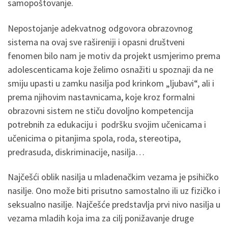
samopoštovanje.
Nepostojanje adekvatnog odgovora obrazovnog
sistema na ovaj sve rašireniji i opasni društveni
fenomen bilo nam je motiv da projekt usmjerimo prema
adolescenticama koje želimo osnažiti u spoznaji da ne
smiju upasti u zamku nasilja pod krinkom „ljubavi“, ali i
prema njihovim nastavnicama, koje kroz formalni
obrazovni sistem ne stiču dovoljno kompetencija
potrebnih za edukaciju i podršku svojim učenicama i
učenicima o pitanjima spola, roda, stereotipa,
predrasuda, diskriminacije, nasilja…
Najčešći oblik nasilja u mladenačkim vezama je psihičko
nasilje. Ono može biti prisutno samostalno ili uz fizičko i
seksualno nasilje. Najčešće predstavlja prvi nivo nasilja u
vezama mladih koja ima za cilj ponižavanje druge