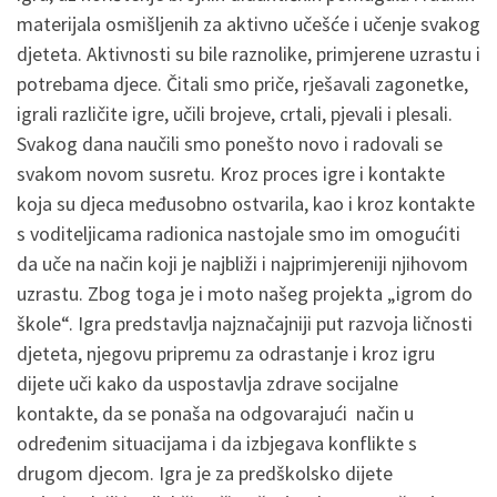
materijala osmišljenih za aktivno učešće i učenje svakog
djeteta. Aktivnosti su bile raznolike, primjerene uzrastu i
potrebama djece. Čitali smo priče, rješavali zagonetke,
igrali različite igre, učili brojeve, crtali, pjevali i plesali.
Svakog dana naučili smo ponešto novo i radovali se
svakom novom susretu. Kroz proces igre i kontakte
koja su djeca međusobno ostvarila, kao i kroz kontakte
s voditeljicama radionica nastojale smo im omogućiti
da uče na način koji je najbliži i najprimjereniji njihovom
uzrastu. Zbog toga je i moto našeg projekta „igrom do
škole“. Igra predstavlja najznačajniji put razvoja ličnosti
djeteta, njegovu pripremu za odrastanje i kroz igru
dijete uči kako da uspostavlja zdrave socijalne
kontakte, da se ponaša na odgovarajući način u
određenim situacijama i da izbjegava konflikte s
drugom djecom. Igra je za predškolsko dijete