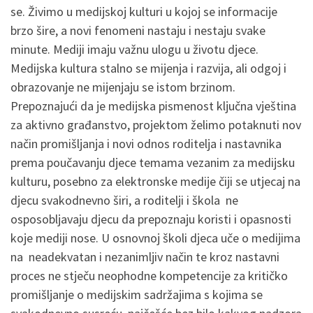
se. Živimo u medijskoj kulturi u kojoj se informacije
brzo šire, a novi fenomeni nastaju i nestaju svake
minute. Mediji imaju važnu ulogu u životu djece.
Medijska kultura stalno se mijenja i razvija, ali odgoj i
obrazovanje ne mijenjaju se istom brzinom.
Prepoznajući da je medijska pismenost ključna vještina
za aktivno građanstvo, projektom želimo potaknuti nov
način promišljanja i novi odnos roditelja i nastavnika
prema poučavanju djece temama vezanim za medijsku
kulturu, posebno za elektronske medije čiji se utjecaj na
djecu svakodnevno širi, a roditelji i škola ne
osposobljavaju djecu da prepoznaju koristi i opasnosti
koje mediji nose. U osnovnoj školi djeca uče o medijima
na neadekvatan i nezanimljiv način te kroz nastavni
proces ne stječu neophodne kompetencije za kritičko
promišljanje o medijskim sadržajima s kojima se