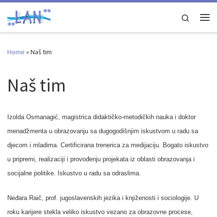
Skip to content
Search
Me
Home
»
Naš tim
Naš tim
Izolda Osmanagić, magistrica didaktičko-metodičkih nauka i doktor
menadžmenta u obrazovanju sa dugogodišnjim iskustvom u radu sa
djecom i mladima. Certificirana trenerica za medijaciju. Bogato iskustvo
u pripremi, realizaciji i provođenju projekata iz oblasti obrazovanja i
socijalne politike. Iskustvo u radu sa odraslima.
Neđara Raič, prof. jugoslavenskih jezika i knjiženosti i sociologije. U
roku karijere stekla veliko iskustvo vezano za obrazovne procese,