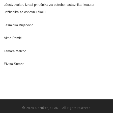
učestvovala u izradi priručnika za potrebe nastavnika, koautor
udžbenika za osnovnu školu.
Jasminka Bujanović
Alma Remić
Tamara Malkoč
Elvisa Šumar
© 2026
Udruženje LAN
– All rights reserved