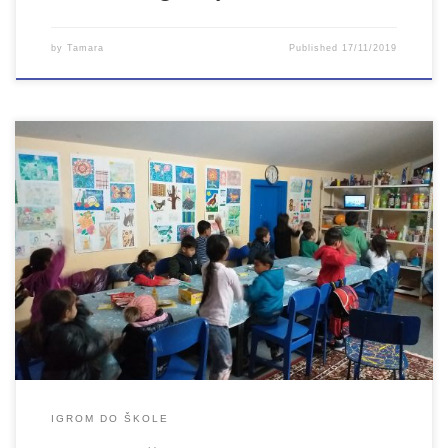
by
Tamara
Published
17/11/2019
Udruženje Lan nastavilo je radionice sa djecom Romima u sklopu
projekta Igrom do škole čiji je osnovni cilj pružanje podrške
socijalno ranjivim grupama kako bi se umanjili rizici socijalne
isključenosti. Svrha programa je povećati kvalitetu procesa
socijalizacije i poticati cjelovit razvoj pojedinca. Projekat je
podržan od Gradske uprave Grada Bihaća. […]
IGROM DO ŠKOLE