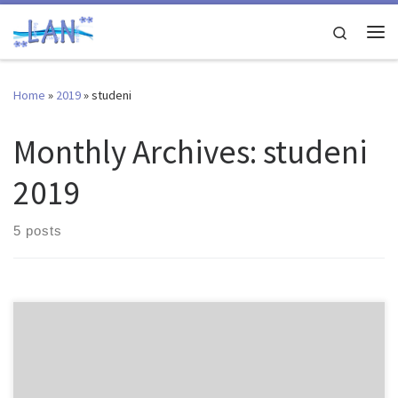
Skip to content
Search
Me
Home
»
2019
»
studeni
Monthly Archives:
studeni
2019
5 posts