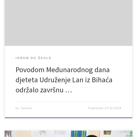
IGROM DO ŠKOLE
Povodom Međunarodnog dana
djeteta Udruženje Lan iz Bihaća
održalo završnu …
by
Tamara
Published
27/11/2019