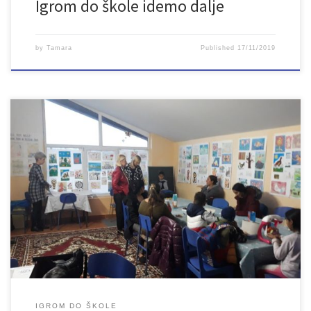
Igrom do škole idemo dalje
by
Tamara
Published
17/11/2019
Danas su započele radionice sa djecom Romima i njihovim
mamama u sklopu projekta Igrom do škole čiji je osnovni cilj
pružanje podrške socijalno ranjivim grupama kako bi se umanjili
rizici socijalne isključenosti. Svrha programa je povećati kvalitetu
procesa socijalizacije i poticati cjelovit razvoj pojedinca.Projekat
je podržan od Gradske uprave Grada […]
IGROM DO ŠKOLE