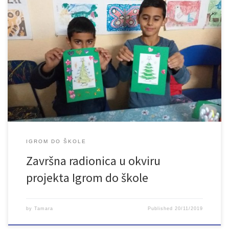
Danas je održana završna radionica u okviru projekta “Igrom do
škole” koju je realiziralo Udruženje Lan. Djeca su kroz igru
prepoznala važnost obrazovanja, na radionicama djeca su se
igrala, družila, zabavljala i učila.
IGROM DO ŠKOLE
Završna radionica u okviru
projekta Igrom do škole
by
Tamara
Published
20/11/2019