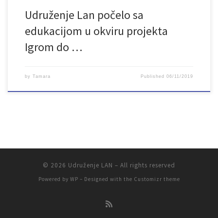
Udruženje Lan počelo sa
edukacijom u okviru projekta
Igrom do …
by
Tamara
Published
06/11/2019
© 2026
Udruženje LAN
– All rights reserved
Powered by
WP
– Designed with the
Customizr theme