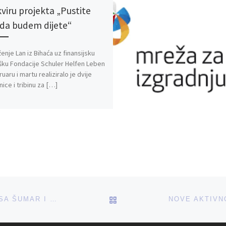
kviru projekta „Pustite
da budem dijete“
enje Lan iz Bihaća uz finansijsku
ku Fondacije Schuler Helfen Leben
ruaru i martu realiziralo je dvije
nice i tribinu za […]
BACK TO POST LIST
DNEVNA DOZA ZABAVE – GOŠĆE: ELVISA ŠUMAR I IZOLDA OSMANAGIĆ – UDRUŽENJE LAN (VIDEO)