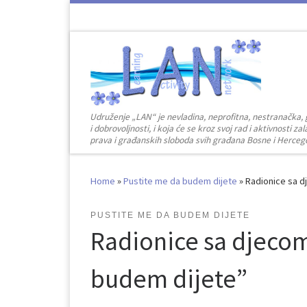
Skip to content
Udruženje „LAN“ je nevladina, neprofitna, nestranačka, 
i dobrovoljnosti, i koja će se kroz svoj rad i aktivnosti 
prava i građanskih sloboda svih građana Bosne i Herceg
Home
»
Pustite me da budem dijete
»
Radionice sa d
PUSTITE ME DA BUDEM DIJETE
Radionice sa djecom
budem dijete”