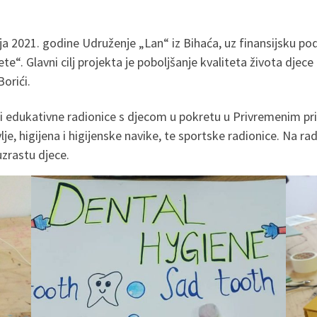
a 2021. godine Udruženje „Lan“ iz Bihaća, uz finansijsku po
e“. Glavni cilj projekta je poboljšanje kvaliteta života djece
orići.
ri edukativne radionice s djecom u pokretu u Privremenim p
vlje, higijena i higijenske navike, te sportske radionice. Na 
uzrastu djece.