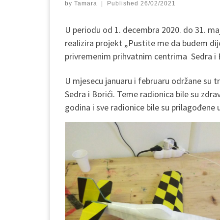
by
Tamara
|
Published
26/02/2021
U periodu od 1. decembra 2020. do 31. maj
realizira projekt „Pustite me da budem dijet
privremenim prihvatnim centrima Sedra i B
U mjesecu januaru i februaru održane su t
Sedra i Borići. Teme radionica bile su zdra
godina i sve radionice bile su prilagođene 