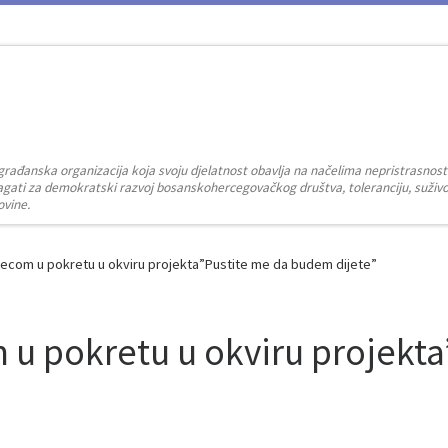
građanska organizacija koja svoju djelatnost obavlja na načelima nepristrasnost
zalagati za demokratski razvoj bosanskohercegovačkog društva, toleranciju, suživot
ovine.
jecom u pokretu u okviru projekta”Pustite me da budem dijete”
 u pokretu u okviru projekta