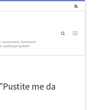
Search
Menu
i, nezavisnosti, humanosti
 i poštivanje ljudskih
”Pustite me da