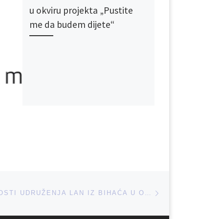
u okviru projekta „Pustite
me da budem dijete“
Next post
NOVE AKTIVNOSTI UDRUŽENJA LAN IZ BIHAĆA U OKVIRU PROJEKTA “PUSTITE ME DA BUDEM DIJETE”