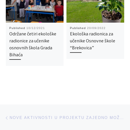
Published
10/12/2021
Published
20/09/2022
Održane četiri ekološke
Ekološka radionica za
radionice za učenike
učenike Osnovne škole
osnovnih škola Grada
“Brekovica”
Bihaća
Post navigation
Previous post
NOVE AKTIVNOSTI U PROJEKTU ZAJEDNO MOŽEMO RAZBITI “STAKLENI STROP”