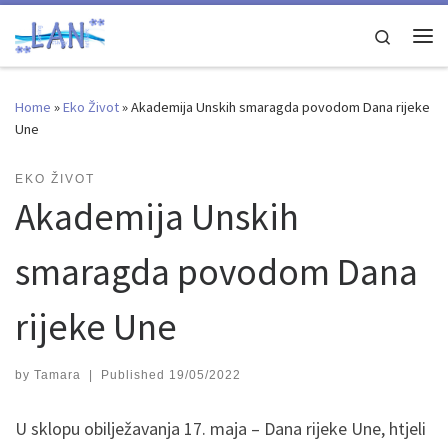
Skip to content
Search
Me
Home
»
Eko Život
»
Akademija Unskih smaragda povodom Dana rijeke
Une
EKO ŽIVOT
Akademija Unskih
smaragda povodom Dana
rijeke Une
by
Tamara
|
Published
19/05/2022
U sklopu obilježavanja 17. maja – Dana rijeke Une, htjeli