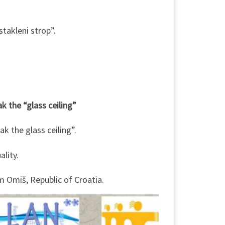
takleni strop”.
k the “glass ceiling”
k the glass ceiling”.
lity.
m Omiš, Republic of Croatia.