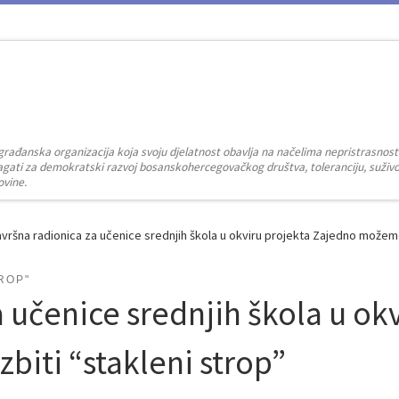
građanska organizacija koja svoju djelatnost obavlja na načelima nepristrasnost
zalagati za demokratski razvoj bosanskohercegovačkog društva, toleranciju, suživot
ovine.
vršna radionica za učenice srednjih škola u okviru projekta Zajedno možemo
ROP"
 učenice srednjih škola u ok
iti “stakleni strop”