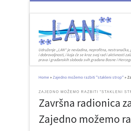
Skip to content
Udruženje „LAN“ je nevladina, neprofitna, nestranačka, 
i dobrovoljnosti, i koja će se kroz svoj rad i aktivnosti 
prava i građanskih sloboda svih građana Bosne i Herceg
Home
»
Zajedno možemo razbiti "stakleni strop"
»
Za
ZAJEDNO MOŽEMO RAZBITI "STAKLENI ST
Završna radionica za
Zajedno možemo razb