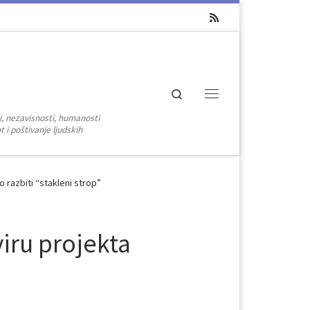
Search
Menu
i, nezavisnosti, humanosti
 i poštivanje ljudskih
 razbiti “stakleni strop”
viru projekta