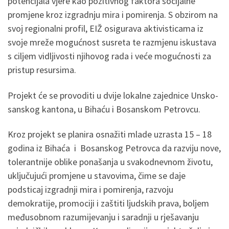
potencijala vjere kao pozitivnog faktora socijalne
promjene kroz izgradnju mira i pomirenja. S obzirom na
svoj regionalni profil, EIŽ osigurava aktivisticama iz
svoje mreže mogućnost susreta te razmjenu iskustava
s ciljem vidljivosti njihovog rada i veće mogućnosti za
pristup resursima.
Projekt će se provoditi u dvije lokalne zajednice Unsko-
sanskog kantona, u Bihaću i Bosanskom Petrovcu.
Kroz projekt se planira osnažiti mlade uzrasta 15 – 18
godina iz Bihaća i Bosanskog Petrovca da razviju nove,
tolerantnije oblike ponašanja u svakodnevnom životu,
uključujući promjene u stavovima, čime se daje
podsticaj izgradnji mira i pomirenja, razvoju
demokratije, promociji i zaštiti ljudskih prava, boljem
međusobnom razumijevanju i saradnji u rješavanju