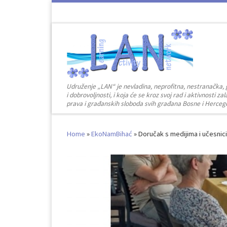
Skip to content
Udruženje „LAN“ je nevladina, neprofitna, nestranačka, 
i dobrovoljnosti, i koja će se kroz svoj rad i aktivnosti 
prava i građanskih sloboda svih građana Bosne i Herceg
Home
»
EkoNamBihać
»
Doručak s medijima i učesni