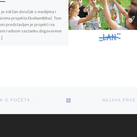
 je održan doručak s medijima i
nicima projekta EkoNamBihać. Tom
kom predstavljen je projekt i na
kom radnom sastanku dogovorene
…]
BACK TO POST LIST
PRESS KONFERENCIJA UDRUŽENJA LAN O POČETKU REALIZACIJE PROJEKTA EKONAMBIHAĆ