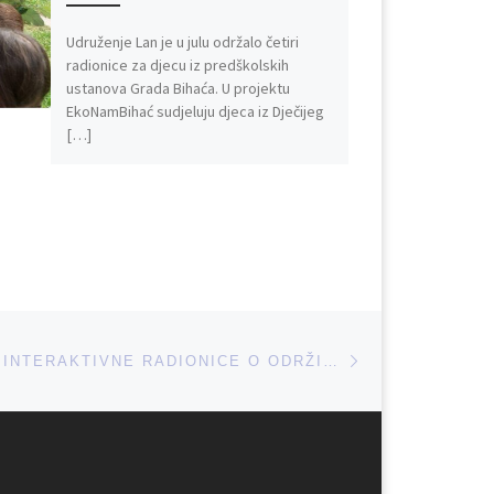
Udruženje Lan je u julu održalo četiri
radionice za djecu iz predškolskih
ustanova Grada Bihaća. U projektu
EkoNamBihać sudjeluju djeca iz Dječijeg
[…]
Next post
NAJAVA PRVE INTERAKTIVNE RADIONICE O ODRŽIVOM RAZVOJU I ZNAČAJU OBRAZOVANJA ZA ODRŽIVI RAZVOJ