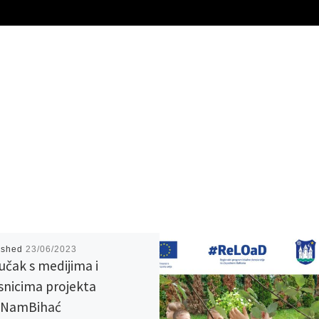
ished
23/06/2023
učak s medijima i
snicima projekta
oNamBihać