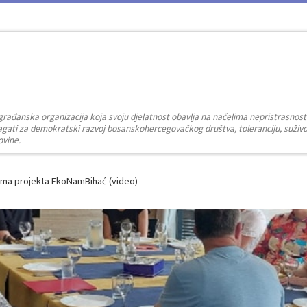
građanska organizacija koja svoju djelatnost obavlja na načelima nepristrasnost
zalagati za demokratski razvoj bosanskohercegovačkog društva, toleranciju, suživot
ovine.
cima projekta EkoNamBihać (video)