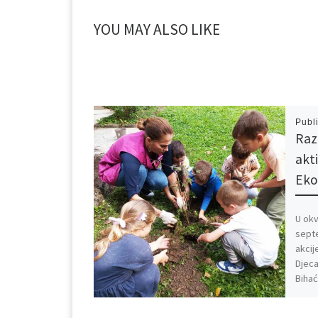
YOU MAY ALSO LIKE
Publ
Razi
akt
Ek
U okv
septe
akcij
Djeca
Bihać