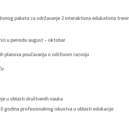
ivnog paketa za održavanje 2 interaktivna edukativna trening
rici u periodu august – oktobar
nih planova poučavanja o održivom razvoju
ču
je u oblasti društvenih nauka
0 godina profesionalnog iskustva u oblasti edukacije