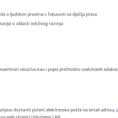
a o ljudskim pravima s fokusom na dječija prava
acija iz oblasti održivog razvoja
evantnom iskustvu kao i popis prethodno realiziranih edukac
 prijavu dostaviti putem elektronske pošte na email adresu;
na web stranici Udruženja LAN.