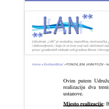
Skip to content
Udruženje „LAN“ je nevladina, neprofitna, nestranačka, 
i dobrovoljnosti, i koja će se kroz svoj rad i aktivnosti 
prava i građanskih sloboda svih građana Bosne i Herceg
Home
»
EkoNamBihać
»
PONOVLJENI JAVNI POZIV – kre