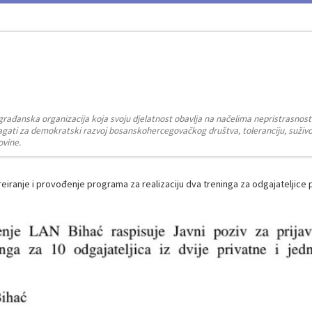
građanska organizacija koja svoju djelatnost obavlja na načelima nepristrasnost
zalagati za demokratski razvoj bosanskohercegovačkog društva, toleranciju, suživot
ovine.
iranje i provođenje programa za realizaciju dva treninga za odgajateljice p