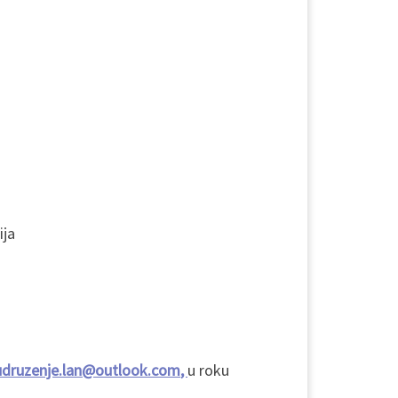
ija
udruzenje.lan@outlook.com
,
u roku