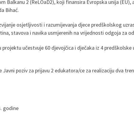
 Balkanu 2 (ReLOaD2), koji finansira Evropska unija (EU),
da Bihać.
zvijanje osjetljivosti i razumijevanja djece predškolskog uzra
ina, stavova i navika usmjerenih na vrijednosti odgoja za odr
 projektu učestvuje 60 djevojčica i dječaka iz 4 predškolske
vni poziv za prijavu 2 edukatora/ce za realizaciju dva trenin
3. godine