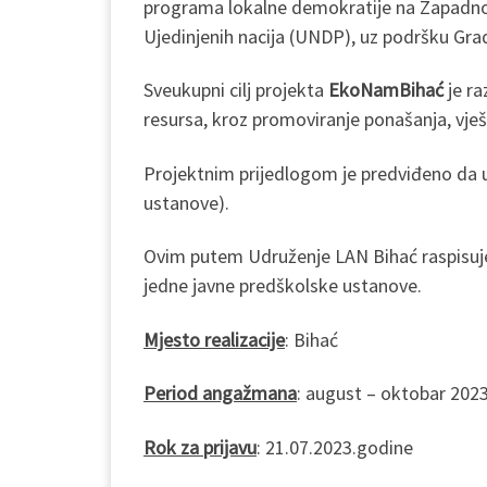
programa lokalne demokratije na Zapadnom
Ujedinjenih nacija (UNDP), uz podršku Gra
Sveukupni cilj projekta
EkoNamBihać
je ra
resursa, kroz promoviranje ponašanja, vješt
Projektnim prijedlogom je predviđeno da u
ustanove).
Ovim putem Udruženje LAN Bihać raspisuje Ja
jedne javne predškolske ustanove.
Mjesto realizacije
: Bihać
Period angažmana
: august – oktobar 202
Rok za prijavu
: 21.07.2023.godine