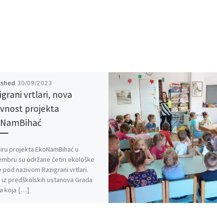
ished
30/09/2023
grani vrtlari, nova
ivnost projekta
oNamBihać
iru projekta EkoNamBihać u
mbru su održane četiri ekološke
e pod nazivom Razigrani vrtlari.
 iz predškolskih ustanova Grada
a koja […]