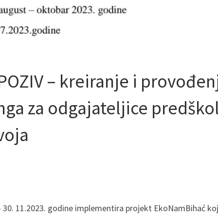
OZIV – kreiranje i provođen
inga za odgajateljice predško
voja
 – 30. 11.2023. godine implementira projekt EkoNamBihać koj