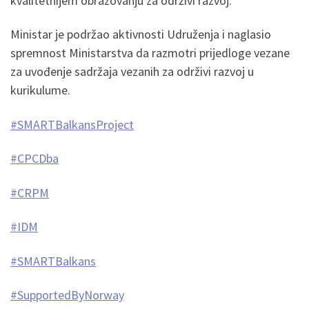
kvalitetnijem obrazovanju za održivi razvoj.
Ministar je podržao aktivnosti Udruženja i naglasio
spremnost Ministarstva da razmotri prijedloge vezane
za uvođenje sadržaja vezanih za održivi razvoj u
kurikulume.
#SMARTBalkansProject
#CPCDba
#CRPM
#IDM
#SMARTBalkans
#SupportedByNorway