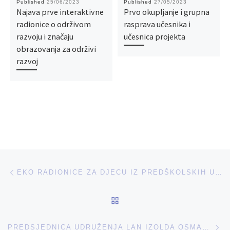
Published
25/06/2023
Published
27/05/2023
Najava prve interaktivne
Prvo okupljanje i grupna
radionice o održivom
rasprava učesnika i
razvoju i značaju
učesnica projekta
obrazovanja za održivi
razvoj
Post navigation
Previous post
EKO RADIONICE ZA DJECU IZ PREDŠKOLSKIH USTANOVA GRADA BIHAĆA
BACK TO POST LIST
Ne
PREDSJEDNICA UDRUŽENJA LAN IZOLDA OSMANAGIĆ U POSJETI MINISTRU OBRAZOVANJA, NAUKE, KULTURE I SPORTA UNSKO-SANSKOG KANTONA EDVINU ALIJANOVIĆU