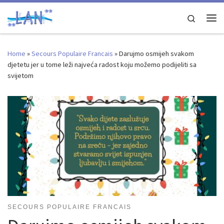
Skip to content
Search
Me
Home
»
Secours Populaire Francais
»
Darujmo osmijeh svakom
djetetu jer u tome leži najveća radost koju možemo podijeliti sa
svijetom
SECOURS POPULAIRE FRANCAIS