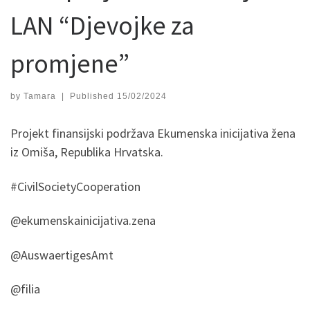
LAN “Djevojke za
promjene”
by
Tamara
|
Published
15/02/2024
Projekt finansijski podržava Ekumenska inicijativa žena
iz Omiša, Republika Hrvatska.
#CivilSocietyCooperation
@ekumenskainicijativa.zena
@AuswaertigesAmt
@filia