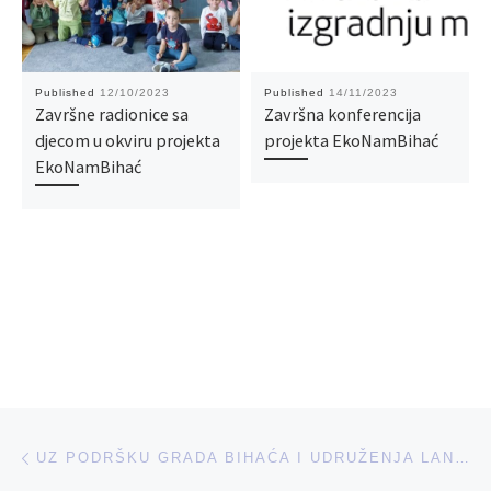
Published
12/10/2023
Published
14/11/2023
Završne radionice sa
Završna konferencija
djecom u okviru projekta
projekta EkoNamBihać
EkoNamBihać
Post navigation
Previous post
UZ PODRŠKU GRADA BIHAĆA I UDRUŽENJA LAN MLADI ĆE BITI BLIŽI DRUŠTVENIM PROCESIMA