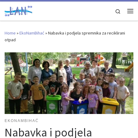
Skip to content
Search
Me
Home
»
EkoNamBihać
»
Nabavka i podjela spremnika za reciklirani
otpad
EKONAMBIHAĆ
Nabavka i podjela