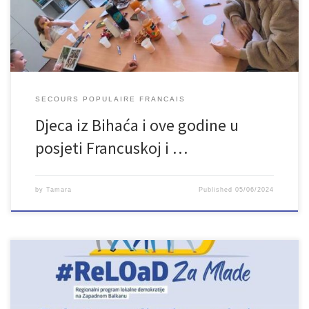
du Monde”. Tim povodom upriličen je sastanak […]
SECOURS POPULAIRE FRANCAIS
Djeca iz Bihaća i ove godine u
posjeti Francuskoj i …
by
Tamara
Published
05/06/2024