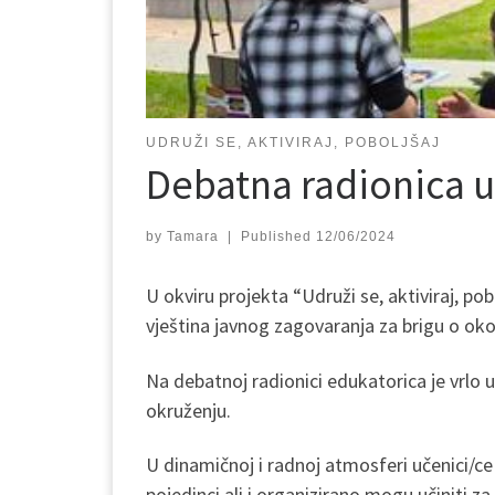
UDRUŽI SE, AKTIVIRAJ, POBOLJŠAJ
Debatna radionica u 
by
Tamara
|
Published
12/06/2024
U okviru projekta “Udruži se, aktiviraj, po
vještina javnog zagovaranja za brigu o oko
Na debatnoj radionici edukatorica je vrlo 
okruženju.
U dinamičnoj i radnoj atmosferi učenici/ce 
pojedinci ali i organizirano mogu učiniti za 