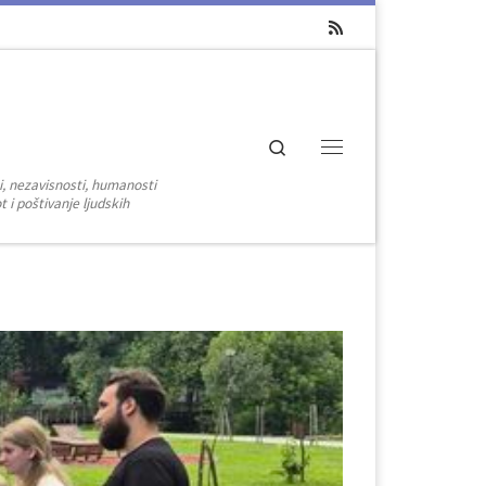
Search
Menu
i, nezavisnosti, humanosti
 i poštivanje ljudskih