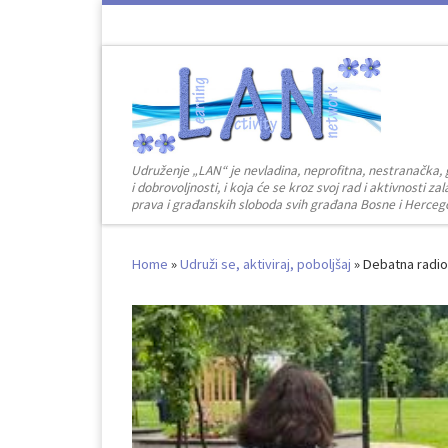
Skip to content
Udruženje „LAN“ je nevladina, neprofitna, nestranačka, 
i dobrovoljnosti, i koja će se kroz svoj rad i aktivnosti 
prava i građanskih sloboda svih građana Bosne i Herceg
Home
»
Udruži se, aktiviraj, poboljšaj
»
Debatna radion