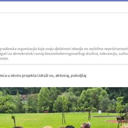
građanska organizacija koja svoju djelatnost obavlja na načelima nepristrasnost
zalagati za demokratski razvoj bosanskohercegovačkog društva, toleranciju, suživot
ovine.
ica u okviru projekta Udruži se, aktiviraj, poboljšaj