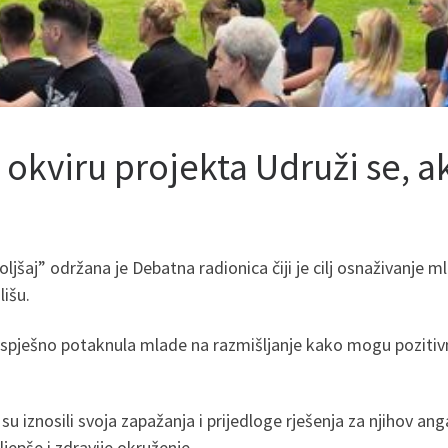
okviru projekta Udruži se, ak
boljšaj” održana je Debatna radionica čiji je cilj osnaživanje 
lišu.
uspješno potaknula mlade na razmišljanje kako mogu pozitivn
su iznosili svoja zapažanja i prijedloge rješenja za njihov ang
ljepše i zdravije okruženje.