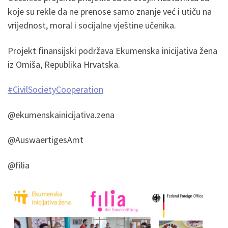
koje su rekle da ne prenose samo znanje već i utiču na
vrijednost, moral i socijalne vještine učenika.
Projekt finansijski podržava Ekumenska inicijativa žena
iz Omiša, Republika Hrvatska.
#CivilSocietyCooperation
@ekumenskainicijativa.zena
@AuswaertigesAmt
@filia