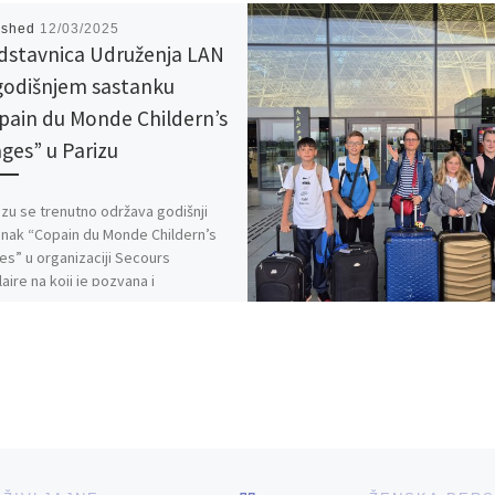
ished
12/03/2025
dstavnica Udruženja LAN
godišnjem sastanku
pain du Monde Childern’s
ages” u Parizu
izu se trenutno održava godišnji
nak “Copain du Monde Childern’s
ges” u organizaciji Secours
aire na koji je pozvana i
stavnica […]