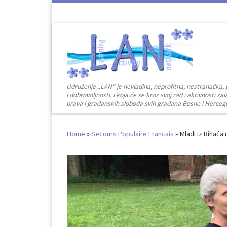
Skip to content
Udruženje „LAN“ je nevladina, neprofitna, nestranačka, 
i dobrovoljnosti, i koja će se kroz svoj rad i aktivnosti 
prava i građanskih sloboda svih građana Bosne i Herceg
Home
»
Secours Populaire Francais
»
Mladi iz Bihaća 