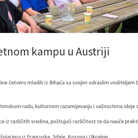
jetnom kampu u Austriji
odine četvero mladih iz Bihaća sa svojim odraslim voditeljem 
 timskom radu, kulturnom razumijevanju i važnostima ideje s
ce iz različitih sredina, poštujući različitost te da nauče pra
šnjacima iz Francuske, Srbije, Kosova i Ukrajine.