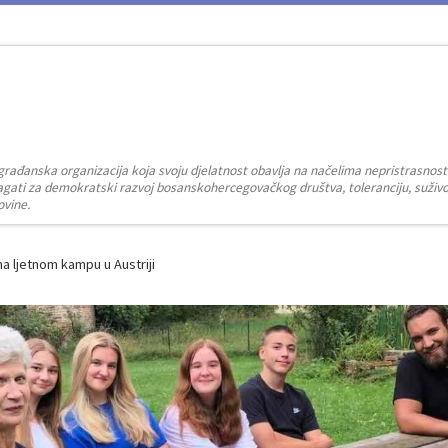
građanska organizacija koja svoju djelatnost obavlja na načelima nepristrasnost
zalagati za demokratski razvoj bosanskohercegovačkog društva, toleranciju, suživot
ovine.
na ljetnom kampu u Austriji