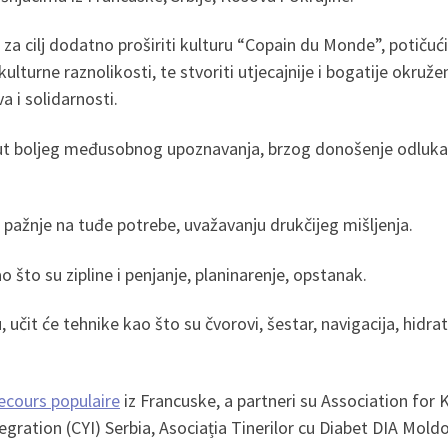
a cilj dodatno proširiti kulturu “Copain du Monde”, potičući g
kulturne raznolikosti, te stvoriti utjecajnije i bogatije okruž
a i solidarnosti.
put boljeg međusobnog upoznavanja, brzog donošenje odluka, 
pažnje na tuđe potrebe, uvažavanju drukčijeg mišljenja.
 što su zipline i penjanje, planinarenje, opstanak.
, učit će tehnike kao što su čvorovi, šestar, navigacija, hidra
ecours populaire
iz Francuske, a partneri su Association for 
gration (CYI) Serbia, Asociația Tinerilor cu Diabet DIA Mold