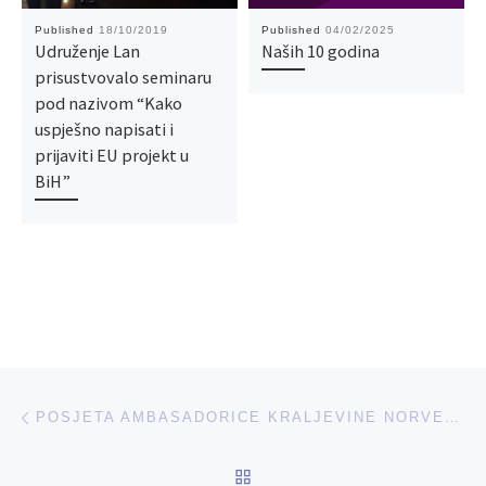
Published
18/10/2019
Published
04/02/2025
Udruženje Lan
Naših 10 godina
prisustvovalo seminaru
pod nazivom “Kako
uspješno napisati i
prijaviti EU projekt u
BiH”
Post navigation
Previous post
POSJETA AMBASADORICE KRALJEVINE NORVEŠKE UDRUŽENJU LAN
BACK TO POST LIST