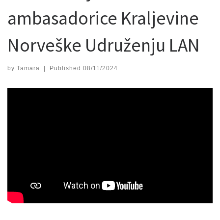
ambasadorice Kraljevine
Norveške Udruženju LAN
by
Tamara
|
Published
08/11/2024