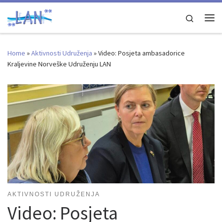
Skip to content
Search
Me
Home
»
Aktivnosti Udruženja
»
Video: Posjeta ambasadorice
Kraljevine Norveške Udruženju LAN
AKTIVNOSTI UDRUŽENJA
Video: Posjeta