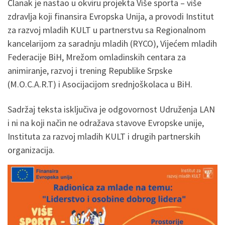
Članak je nastao u okviru projekta Više sporta – više
zdravlja koji finansira Evropska Unija, a provodi Institut
za razvoj mladih KULT u partnerstvu sa Regionalnom
kancelarijom za saradnju mladih (RYCO), Vijećem mladih
Federacije BiH, Mrežom omladinskih centara za
animiranje, razvoj i trening Republike Srpske
(M.O.C.A.R.T) i Asocijacijom srednjoškolaca u BiH.
Sadržaj teksta isključiva je odgovornost Udruženja LAN
i ni na koji način ne odražava stavove Evropske unije,
Instituta za razvoj mladih KULT i drugih partnerskih
organizacija.