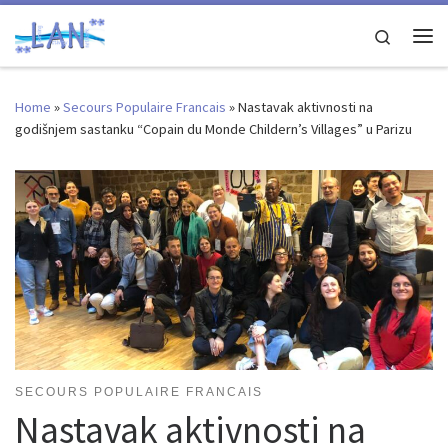
Skip to content
Search
Me
Home
»
Secours Populaire Francais
»
Nastavak aktivnosti na
godišnjem sastanku “Copain du Monde Childern’s Villages” u Parizu
SECOURS POPULAIRE FRANCAIS
Nastavak aktivnosti na