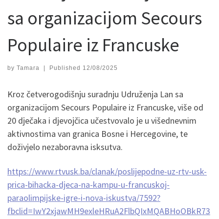
sa organizacijom Secours
Populaire iz Francuske
by
Tamara
|
Published
12/08/2025
Kroz četverogodišnju suradnju Udruženja Lan sa
organizacijom Secours Populaire iz Francuske, više od
20 dječaka i djevojčica učestvovalo je u višednevnim
aktivnostima van granica Bosne i Hercegovine, te
doživjelo nezaboravna isksutva.
https://www.rtvusk.ba/clanak/poslijepodne-uz-rtv-usk-
prica-bihacka-djeca-na-kampu-u-francuskoj-
paraolimpijske-igre-i-nova-iskustva/7592?
fbclid=IwY2xjawMH9exleHRuA2FlbQIxMQABHoOBkR73