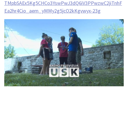
TMpbSAEx5Kg5CHCo3YswPwJ3dQ6iV3PPwzwC2jiTnhF
Ea2hr4Cio_aem_yMMy2g5jcO2kKgvwyx-23g