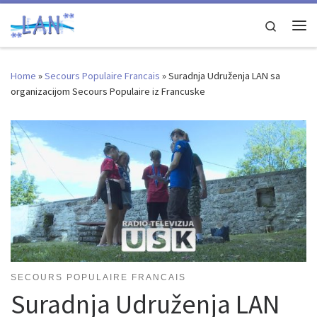
Skip to content
Search
Me
Home
»
Secours Populaire Francais
»
Suradnja Udruženja LAN sa
organizacijom Secours Populaire iz Francuske
SECOURS POPULAIRE FRANCAIS
Suradnja Udruženja LAN