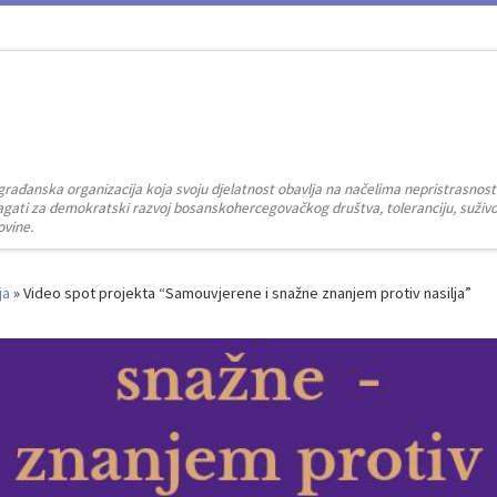
građanska organizacija koja svoju djelatnost obavlja na načelima nepristrasnost
zalagati za demokratski razvoj bosanskohercegovačkog društva, toleranciju, suživot
ovine.
ja
»
Video spot projekta “Samouvjerene i snažne znanjem protiv nasilja”