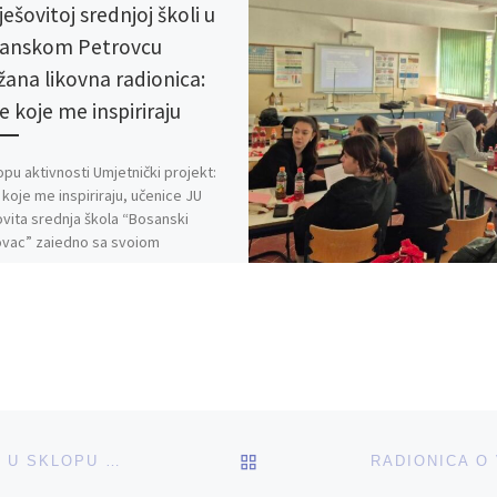
ešovitoj srednjoj školi u
anskom Petrovcu
žana likovna radionica:
e koje me inspiriraju
opu aktivnosti Umjetnički projekt:
koje me inspiriraju, učenice JU
vita srednja škola “Bosanski
ovac” zajedno sa svojom
oricom Almom Jaganjac […]
BACK TO POST LIST
TREĆA RADIONICA ODRŽANA U BIHAĆU U SKLOPU PROJEKTA SAMOUVJERENE I SNAŽNE – ZNANJEM PROTIV NASILJA