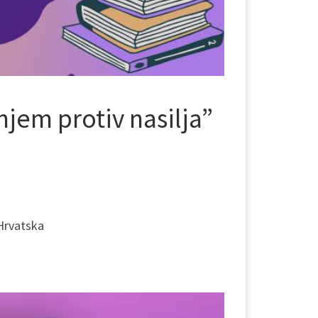
jem protiv nasilja”
 Hrvatska