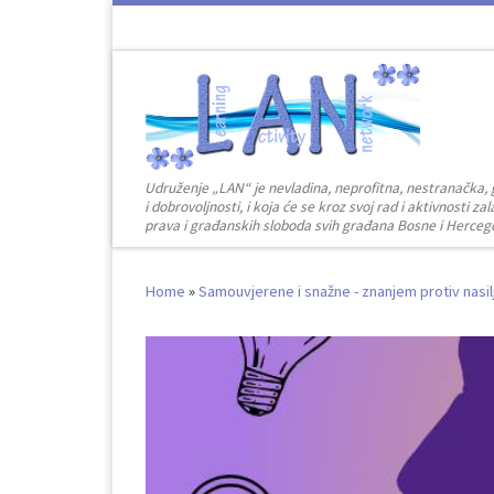
Skip to content
Udruženje „LAN“ je nevladina, neprofitna, nestranačka, 
i dobrovoljnosti, i koja će se kroz svoj rad i aktivnosti 
prava i građanskih sloboda svih građana Bosne i Herceg
Home
»
Samouvjerene i snažne - znanjem protiv nasil