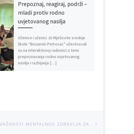
Prepoznaj, reagiraj, podrži –
mladi protiv rodno
uvjetovanog nasilja
Učenice i učenici JU Mješovite srednje
škole “Bosanski Petrovac” učestvovali
su na interaktivnoj radionici o temi
prepoznavanja rodno uvjetovanog
nasilja i razbijanja […]
Next post
RADIONICA O VAŽNOSTI MENTALNOG ZDRAVLJA ZA UČENIKE U BOSANSKOM PETROVCU