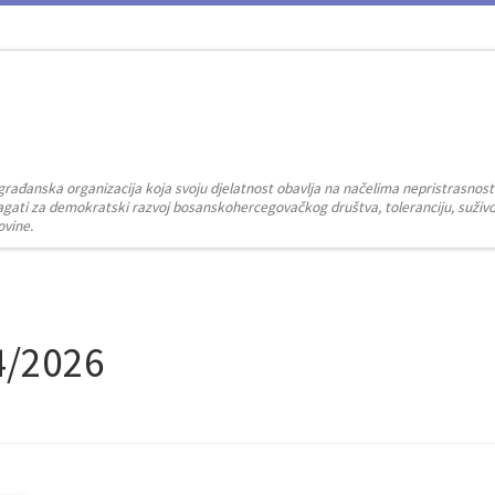
građanska organizacija koja svoju djelatnost obavlja na načelima nepristrasnost
zalagati za demokratski razvoj bosanskohercegovačkog društva, toleranciju, suživot
ovine.
4/2026