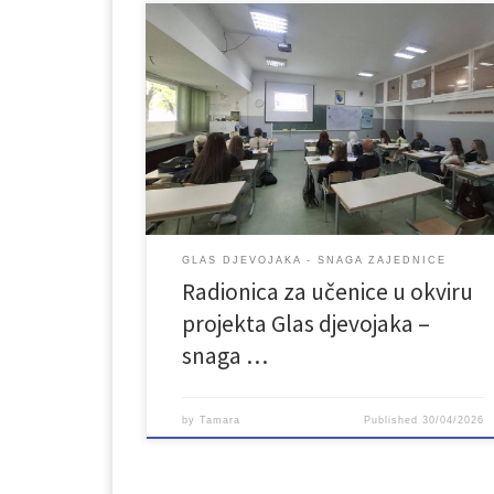
U utorak 28. aprila 2026. godine održana je prva
radionica sa djevojkama iz JU Mašinsko-saobraćajna
mješovita srednja škola Bihać u okviru projekta „Gla
djevojaka – snaga zajednice“. Radionicu smo
započele vježbom „Simboli“, kroz koju su se
djevojke predstavile na kreativan način – birajući
simbole koji govore nešto o njima, njihovim […]
GLAS DJEVOJAKA - SNAGA ZAJEDNICE
Radionica za učenice u okviru
projekta Glas djevojaka –
snaga …
by
Tamara
Published
30/04/2026