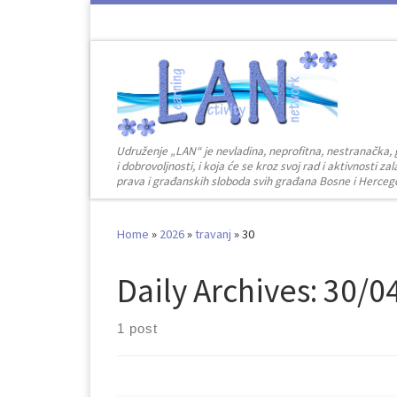
Skip to content
Udruženje „LAN“ je nevladina, neprofitna, nestranačka, 
i dobrovoljnosti, i koja će se kroz svoj rad i aktivnosti 
prava i građanskih sloboda svih građana Bosne i Herceg
Home
»
2026
»
travanj
»
30
Daily Archives:
30/0
1 post