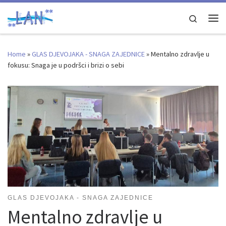
Skip to content
Search
Me
Home
»
GLAS DJEVOJAKA - SNAGA ZAJEDNICE
»
Mentalno zdravlje u
fokusu: Snaga je u podršci i brizi o sebi
GLAS DJEVOJAKA - SNAGA ZAJEDNICE
Mentalno zdravlje u