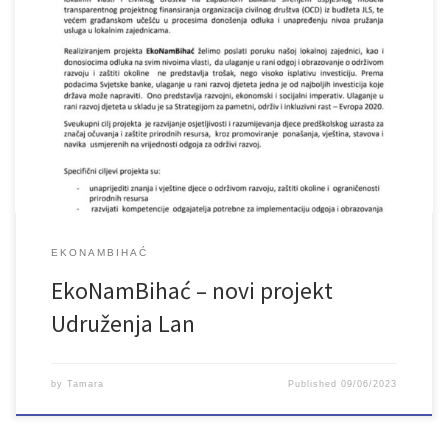
Projekt Udruženje „LAN“ iz Bihaća EkoNamBihać provodi se u
periodu 1. 6. – 30. 11. 2023. godine, u okviru Regionalnog
programa lokalne demokratije na Zapadnom Balkanu 2
(ReLOaD2), koji finansira Evropska unija (EU), a implementira
Razvojni program Ujedinjenih nacija (UNDP). Projekt sufinansira
Grad Bihać. Cilj ReLOaD2 projekta je jačanje partnerstava […]
EKONAMBIHAĆ
EkoNamBihać – novi projekt
Udruženja Lan
by
Tamara
Published
09/06/2023