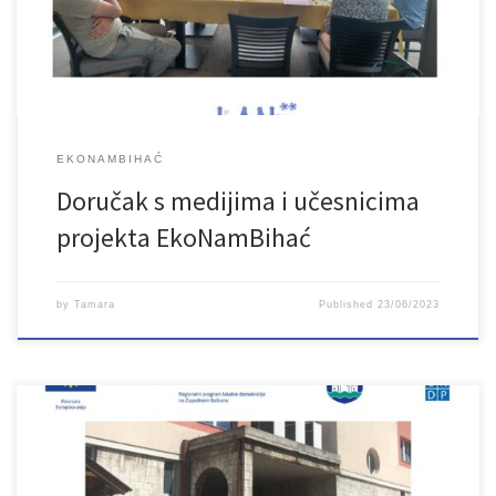
ustanove Filii i Pinokio. Projekt se provodi u okviru Regionalnog
programa lokalne demokratije na Zapadnom […]
EKONAMBIHAĆ
Doručak s medijima i učesnicima
projekta EkoNamBihać
by
Tamara
Published
23/06/2023
Članice Udruženja Lan posjetile su gradonačelnika Grada Bihaća
Elvedina Sedića i tom prilikom mu predstavile projekt