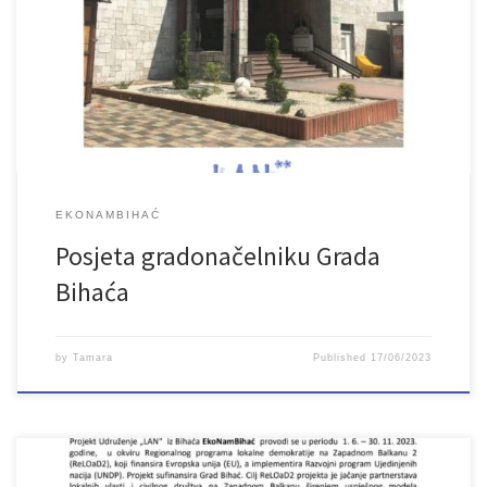
EkoNamBihać koji se provodi u okviru Regionalnog programa
lokalne demokratije na Zapadnom Balkanu 2 (ReLOaD2) koji
finansira Evropska unija (EU), a implementira Razvojni program
Ujedinjenih nacija (UNDP). Projekt sufinansira Grad Bihać.
Gradonačelnik je podržao […]
EKONAMBIHAĆ
Posjeta gradonačelniku Grada
Bihaća
by
Tamara
Published
17/06/2023