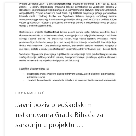
O projektu: Udruženje „LAN“ iz Bihaća u periodu 1. 6. – 30. 11.
2023. godine implementira projekt EkoNamBihać koji se provodi u
okviru Regionalnog programa lokalne demokratije na Zapadnom
Balkanu 2 (ReLOaD2), koji finansira Evropska unija (EU), a
implementira Razvojni program Ujedinjenih nacija (UNDP). Projekt
sufinansira Grad Bihać. Cilj ReLOaD2 […]
EKONAMBIHAĆ
Javni poziv predškolskim
ustanovama Grada Bihaća za
saradnju u projektu …