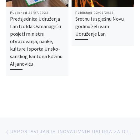
Published
25/07/2023
Published
02/01/2023
Predsjednica Udruženja
Sretnu i uspješnu Novu
Lan Izolda Osmanagić u
godinu želi vam
posjeti ministru
Udruženje Lan
obrazovanja, nauke,
kulture i sporta Unsko-
sanskog kantona Edvinu
Alijanoviću
Post navigation
Previous post
USPOSTAVLJANJE INOVATIVNIH USLUGA ZA DJECU IZ RANJIVIH SKUPINA