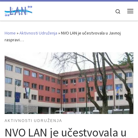
Skip to content
Search
Me
Home
»
Aktivnosti Udruženja
»
NVO LAN je učestvovala u Javnoj
raspravi…
AKTIVNOSTI UDRUŽENJA
NVO LAN je učestvovala u