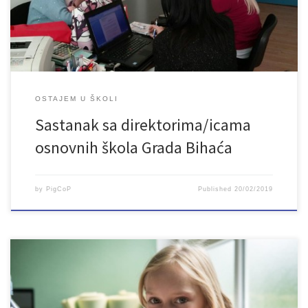
OSTAJEM U ŠKOLI
Sastanak sa direktorima/icama
osnovnih škola Grada Bihaća
by
PigCoP
Published
20/02/2019
U okviru projekta „Bright4All-Osnovno pravo na obrazovanje za svu