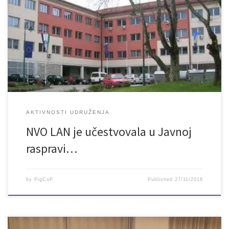
Na poziv Gradskog vijeća Bihać NVO LAN je učestvovala u Javnoj
raspravi o Nacrtu Statutarne odluke o izmjenama i dopunama
Statuta Grada Bihaća.
AKTIVNOSTI UDRUŽENJA
NVO LAN je učestvovala u Javnoj
raspravi…
by
PigCoP
Published
27/11/2018