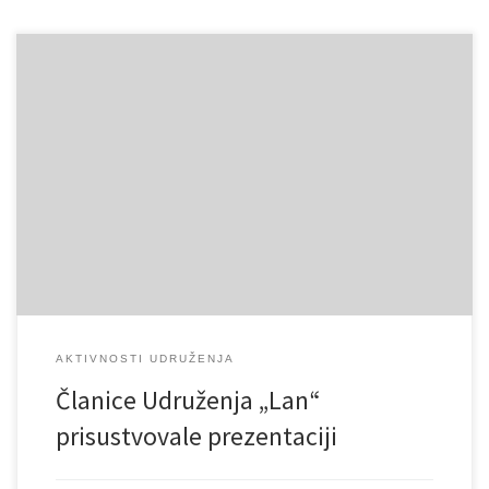
Članice Udruženja „Lan“ prisustvovale su prezentaciji lokalnog
akcionog istraživanja o razmjerama i uzrocima napuštanja
obrazovanja koje je realizirano u okviru provođenja Projekta
„Bright4All – Osnovno pravo na obrazovanje za svu djecu u Bosni i
Hercegovini“ koji provodi Save the Children za sjeverozapadni
Balkan“ u saradnji s Udruženjem „Žene sa Une“ […]
AKTIVNOSTI UDRUŽENJA
Članice Udruženja „Lan“
prisustvovale prezentaciji