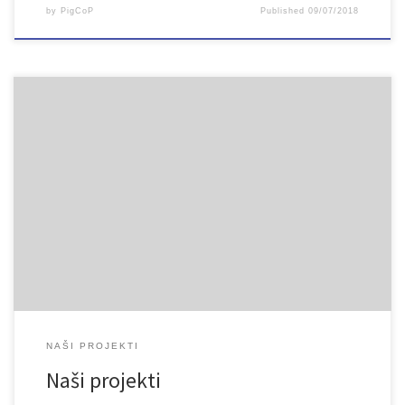
by
PigCoP
Published
09/07/2018
Živimo u dobu stalnih promjena, u vremenu u kojem tehnologija i
nove spoznaje sve više prožimaju naš svakodnevni život i
poslovanje. Da bismo se prilagodili dinamičnom okruženju,
potrebno je da učimo od najboljih, da djelujemo proaktivno, da
budemo spremni. Članice našeg udruženja učestvovale su u
realizaciji projekata inkluzivnog obrazovanje i […]
NAŠI PROJEKTI
Naši projekti