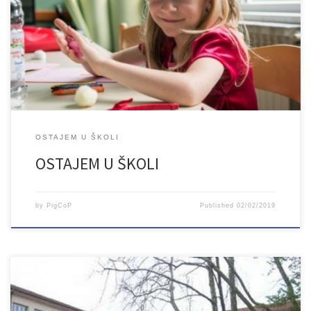
djecu u Bosni i Hercegovini“ koji finansira Evropska unija,
implementira Save the Children u suradnji s partnerskim
organizacijama...
OSTAJEM U ŠKOLI
OSTAJEM U ŠKOLI
by
PigCoP
Published
02/02/2019