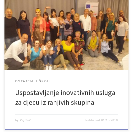
Članice Udruženja „Lan“ prisustvovale su trodnevnom treningu
pod nazivom : „Uspostavljanje inovativnih usluga za djecu iz
ranjivih skupina“. Ova aktivnost dio je projekta koji Save the
Children u partnerstvu sa Udruženjem „Žene sa Une“ iz Bihaća i
Udruženjem „Vermont“ iz Brčkog realizira u okviru projekta
BRIGHT4ALL – Osnovno pravo na […]
OSTAJEM U ŠKOLI
Uspostavljanje inovativnih usluga
za djecu iz ranjivih skupina
by
PigCoP
Published
01/10/2018