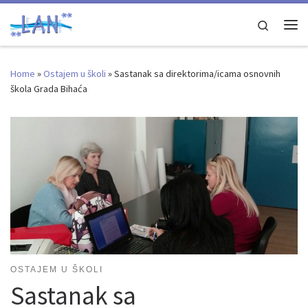
Skip to content
Search
Me
Home
»
Ostajem u školi
»
Sastanak sa direktorima/icama osnovnih
škola Grada Bihaća
OSTAJEM U ŠKOLI
Sastanak sa