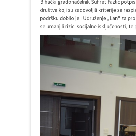
Bihaćki gradonačelnik Šuhret Fazlić potpis
društva koji su zadovoljili kriterije sa ras
podršku dobilo je i Udruženje „Lan“ za pro
se umanjili rizici socijalne isključenosti, t