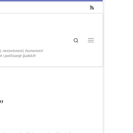
Search
Menu
i, nezavisnosti, humanosti
 i poštivanje ljudskih
”