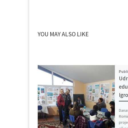
YOU MAY ALSO LIKE
Publ
Udr
edu
Igr
Danas
Romi
proje