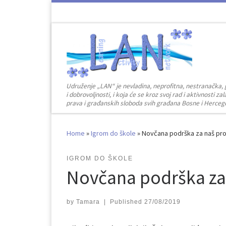
Skip to content
Udruženje „LAN“ je nevladina, neprofitna, nestranačka, 
i dobrovoljnosti, i koja će se kroz svoj rad i aktivnosti 
prava i građanskih sloboda svih građana Bosne i Herceg
Home
»
Igrom do škole
»
Novčana podrška za naš pro
IGROM DO ŠKOLE
Novčana podrška za 
by
Tamara
|
Published
27/08/2019