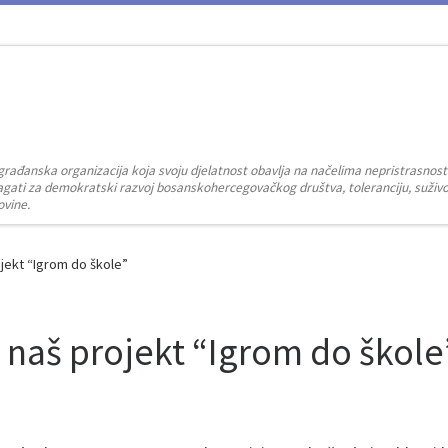
građanska organizacija koja svoju djelatnost obavlja na načelima nepristrasnost
zalagati za demokratski razvoj bosanskohercegovačkog društva, toleranciju, suživot
ovine.
jekt “Igrom do škole”
naš projekt “Igrom do škole