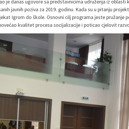
ao je danas ugovore sa predstavnicima udruženja iz oblasti ku
pisanih javnih poziva za 2019. godinu. Kada su u pitanju proje
jekat Igrom do škole. Osnovni cilj programa jeste pružanje 
e povećao kvalitet procesa socijalizacije i poticao cjelovit razv