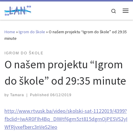
Skip to content
Search
Me
Home
»
Igrom do škole
»
O našem projektu “Igrom do škole” od 29:35
minute
IGROM DO ŠKOLE
O našem projektu “Igrom
do škole” od 29:35 minute
by
Tamara
|
Published
06/12/2019
http://www.rtvusk.ba/video/skolski-sat-1122019/4399?
fbclid=IwAR0FIh4Bq_DIWtf6gm5zt815dgrnOjPESVS2yI
WfRjvxefberc3nVeS2Ieo