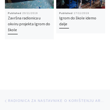
Published
20/11/2019
Published
17/11/2019
Završna radionica u
Igrom do škole idemo
okviru projekta Igrom do
dalje
škole
Post navigation
Previous post
RADIONICA ZA NASTAVNIKE O KORIŠTENJU ARHIVE TRIBUNALA I MEHANIZMA ZA MEĐUNARODNE KRIVIČNE SUDOVE U OBRAZOVANJU