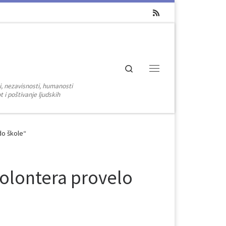
Search
Menu
i, nezavisnosti, humanosti
 i poštivanje ljudskih
do škole“
olontera provelo