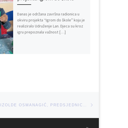
Danas je održana završna radionica u
okviru projekta “Igrom do škole” koju je
realiziralo Udruženje Lan. Djeca su kroz
igru prepoznala važnost […]
Next post
GOSTOVANJE IZOLDE OSMANAGIĆ, PREDSJEDNICE UDRUŽENJA LAN, NA RTV USK