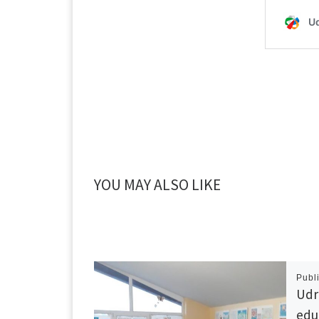
YOU MAY ALSO LIKE
Publ
Udr
edu