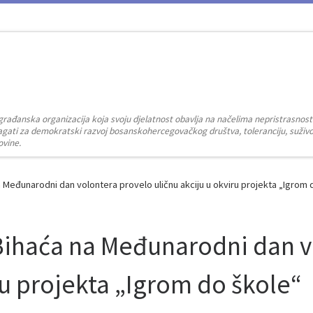
građanska organizacija koja svoju djelatnost obavlja na načelima nepristrasnost
zalagati za demokratski razvoj bosanskohercegovačkog društva, toleranciju, suživot
ovine.
a Međunarodni dan volontera provelo uličnu akciju u okviru projekta „Igrom 
Bihaća na Međunarodni dan v
ru projekta „Igrom do škole“