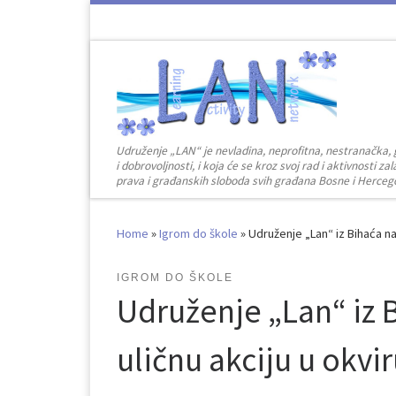
Skip to content
Udruženje „LAN“ je nevladina, neprofitna, nestranačka, 
i dobrovoljnosti, i koja će se kroz svoj rad i aktivnosti 
prava i građanskih sloboda svih građana Bosne i Herceg
Home
»
Igrom do škole
»
Udruženje „Lan“ iz Bihaća n
IGROM DO ŠKOLE
Udruženje „Lan“ iz 
uličnu akciju u okvi