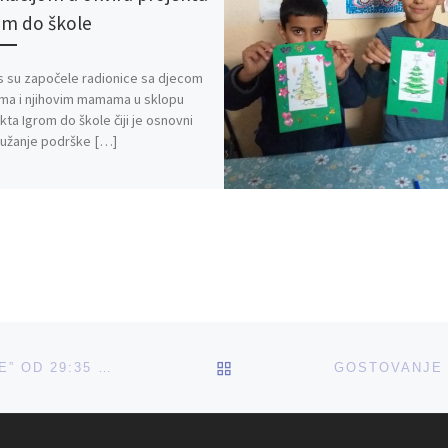
om do škole
 su započele radionice sa djecom
ma i njihovim mamama u sklopu
kta Igrom do škole čiji je osnovni
pružanje podrške […]
BACK TO POST LIST
O NAŠEM PROJEKTU “IGROM DO ŠKOLE” OD 29:35 MINUTE