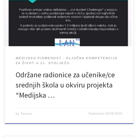
realizira u periodu januar – juni 2020. godine, podržan je kroz
dodjelu granta Evropske Unije u okviru regionalnog projekta
„Mediji za građane – građani za medije“, projekta sedam
organizacija za razvoj […]
MEDIJSKA PISMENOST - KLJUČNA KOMPETENCIJA
ZA ŽIVOT U 21. STOLJEĆU
Održane radionice za učenike/ce
srednjih škola u okviru projekta
“Medijska …
by
Tamara
Published
26/05/2020