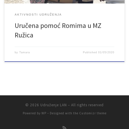
AKTIVNOSTI UDRUŽENJA
Uručena pomoć Romima u MZ
Ružica
by
Tamara
Published
01/05/2020
© 2026
Udruženje LAN
– All rights reserved
Powered by
WP
– Designed with the
Customizr theme