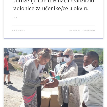
Udruženje Lan iz Bihaća realiziralo
radionice za učenike/ce u okviru
…
by
Tamara
Published
26/05/2020
Pandemija corona virusa ili COVID 19 onemogućila je veliki broj
porodica da normalno funkcioniraju. Najveći udar uvijek osjete
najranjivije i marginalizirane porodice kao što su Romi. Ali,
zahvaljujući Save the Children-u i Start Network-u, danas je iz
sredstava START FUND-a Udruženje LAN u MZ Ružica podijelilo 24
prehrambena i 24 […]