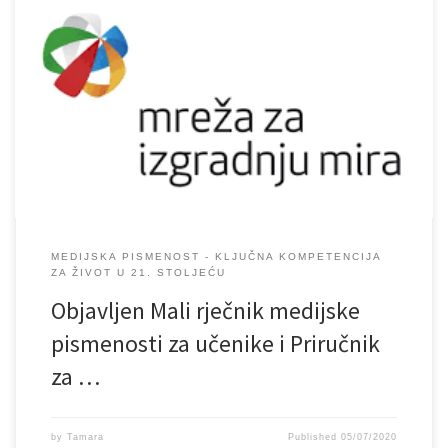
MEDIJSKA PISMENOST - KLJUČNA KOMPETENCIJA
ZA ŽIVOT U 21. STOLJEĆU
Objavljen Mali rječnik medijske
pismenosti za učenike i Priručnik
za …
by
Tamara
Published
05/07/2020