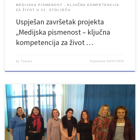
MEDIJSKA PISMENOST - KLJUČNA KOMPETENCIJA
ZA ŽIVOT U 21. STOLJEĆU
Uspješan završetak projekta
„Medijska pismenost – ključna
kompetencija za život …
by
Tamara
Published
04/07/2020
Članice Udruženja „Lan“ iz Bihaća uspješno su okončale projekt
„Medijska pismenost – ključna kompetencija za život u 21.
stoljeću“. Projekt je realiziran u periodu januar – juni 2020. godine,
a podržan je kroz dodjelu granta u okviru regionalnog projekta
„Mediji za građane – građani za medije“, koji realizira sedam