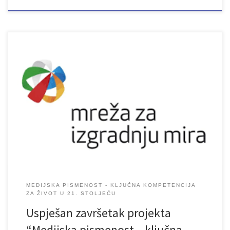
MEDIJSKA PISMENOST - KLJUČNA KOMPETENCIJA
ZA ŽIVOT U 21. STOLJEĆU
Uspješan završetak projekta
“Medijska pismenost – ključna