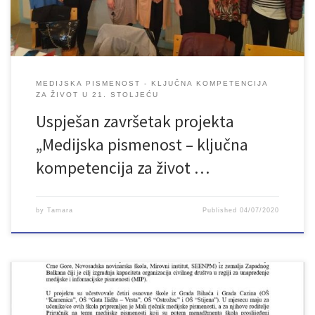
organizacija […]
MEDIJSKA PISMENOST - KLJUČNA KOMPETENCIJA
ZA ŽIVOT U 21. STOLJEĆU
Uspješan završetak projekta
„Medijska pismenost – ključna
kompetencija za život …
by
Tamara
Published
04/07/2020