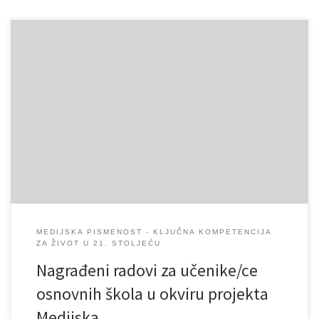
Projekt Udruženja „Lan“ iz Bihaća pod nazivom „Medijska
pismenost – ključna kompetencija za život u 21. stoljeću“ koji se
realizira u periodu januar – juni 2020. godine, podržan je kroz
dodjelu granta Evropske Unije u okviru regionalnog projekta
„Mediji za građane – građani za medije“, projekta sedam
organizacija za razvoj medija (Fondacija […]
MEDIJSKA PISMENOST - KLJUČNA KOMPETENCIJA
ZA ŽIVOT U 21. STOLJEĆU
Nagrađeni radovi za učenike/ce
osnovnih škola u okviru projekta
Medijska …