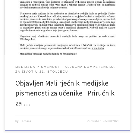
Projekt Udruženja „Lan“ iz Bihaća pod nazivom „Medijska
pismenost – ključna kompetencija za život u 21. stoljeću“ koji se
realizira u periodu januar – juni 2020. godine, podržan je kroz
dodjelu granta Evropske Unije u okviru regionalnog projekta
„Mediji za građane – građani za medije“, projekta sedam
organizacija za razvoj medija (Fondacija […]
MEDIJSKA PISMENOST - KLJUČNA KOMPETENCIJA
ZA ŽIVOT U 21. STOLJEĆU
Objavljen Mali rječnik medijske
pismenosti za učenike i Priručnik
za …
by
Tamara
Published
23/06/2020