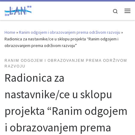
Skip to content
Search
Me
Home
»
Ranim odgojem i obrazovanjem prema održivom razvoju
»
Radionica za nastavnike/ce u sklopu projekta “Ranim odgojem i
obrazovanjem prema održivom razvoju”
RANIM ODGOJEM I OBRAZOVANJEM PREMA ODRŽIVOM
RAZVOJU
Radionica za
nastavnike/ce u sklopu
projekta “Ranim odgojem
i obrazovanjem prema