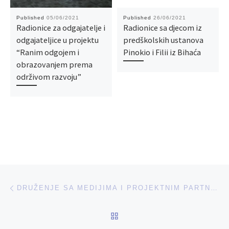
Published
05/06/2021
Published
26/06/2021
Radionice za odgajatelje i
Radionice sa djecom iz
odgajateljice u projektu
predškolskih ustanova
“Ranim odgojem i
Pinokio i Filii iz Bihaća
obrazovanjem prema
održivom razvoju”
Post navigation
Previous post
DRUŽENJE SA MEDIJIMA I PROJEKTNIM PARTNERIMA
BACK TO POST LIST