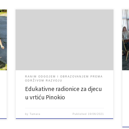
]
RANIM ODGOJEM I OBRAZOVANJEM PREMA
ODRŽIVOM RAZVOJU
Edukativne radionice za djecu
u vrtiću Pinokio
by
Tamara
Published
19/06/2021