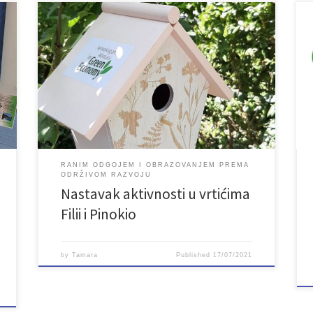
Kućice za ptice su lijep ukras, ali i za naše pernate
prijatelje mjesto gdje mogu sagraditi svoja gnijezda.
Ptičice koje dolete u dječije vrtiće Filii i Pinokio imat
će svoj mali dom, svoje sigurno mjesto za život.
Udruženje Lan iz Bihaća realizira projekt „Ranim
odgojem i obrazovanjem prema održivom razvoju“
[…]
RANIM ODGOJEM I OBRAZOVANJEM PREMA
ODRŽIVOM RAZVOJU
Nastavak aktivnosti u vrtićima
Filii i Pinokio
by
Tamara
Published
17/07/2021