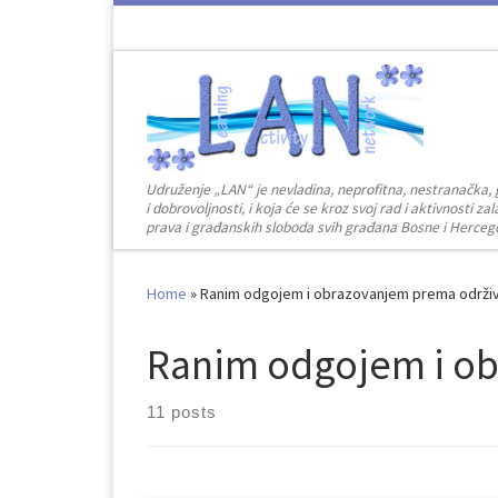
Skip to content
Udruženje „LAN“ je nevladina, neprofitna, nestranačka, 
i dobrovoljnosti, i koja će se kroz svoj rad i aktivnosti 
prava i građanskih sloboda svih građana Bosne i Herceg
Home
»
Ranim odgojem i obrazovanjem prema održi
Ranim odgojem i ob
11 posts