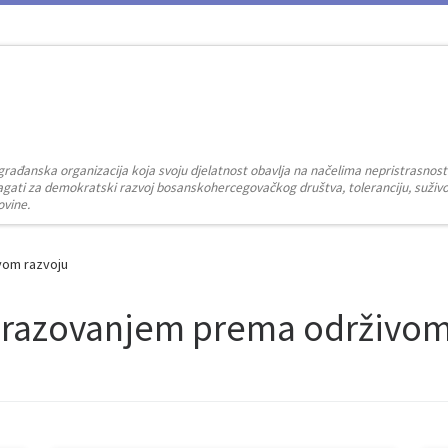
građanska organizacija koja svoju djelatnost obavlja na načelima nepristrasnost
zalagati za demokratski razvoj bosanskohercegovačkog društva, toleranciju, suživot
ovine.
vom razvoju
razovanjem prema održivom