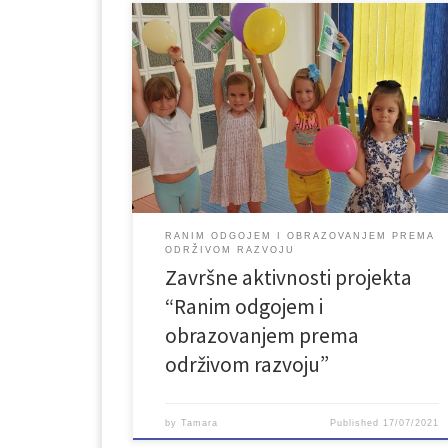
Udruženje Lan iz Bihaća u julu je uspješno provelo
završne aktivnosti projekta „Ranim odgojem i
obrazovanjem prema održivom razvoju“
realiziranog u okviru projekta NAGE – Networking
and Advocacy for Green Economy (Umrežavanje i
zagovaranje za zelenu ekonomiju) koji provodi
Mreža za ruralni razvoj u Bosni i Hercegovini. Ovaj
projekt finansira […]
RANIM ODGOJEM I OBRAZOVANJEM PREMA
ODRŽIVOM RAZVOJU
Završne aktivnosti projekta
“Ranim odgojem i
obrazovanjem prema
održivom razvoju”
by
Tamara
Published
17/07/2021