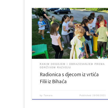
Udruženje Lan iz Bihaća u junu je organiziralo
edukativnu radionicu za djecu iz vrtića Filii u okviru
projekta „Ranim odgojem i obrazovanjem prema
održivom razvoju“, koji se realizira u okviru projekta
NAGE – Networking and Advocacy for Green
Economy (Umrežavanje i zagovaranje za zelenu
ekonomiju) koji je finansiran sredstvima Evropske […
RANIM ODGOJEM I OBRAZOVANJEM PREMA
ODRŽIVOM RAZVOJU
Radionica s djecom iz vrtića
Filii iz Bihaća
by
Tamara
Published
19/06/2021