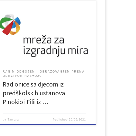
RANIM ODGOJEM I OBRAZOVANJEM PREMA
ODRŽIVOM RAZVOJU
Radionice sa djecom iz
predškolskih ustanova
Pinokio i Filii iz …
by
Tamara
Published
26/06/2021