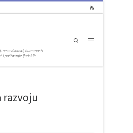
Search
Menu
i, nezavisnosti, humanosti
 i poštivanje ljudskih
 razvoju