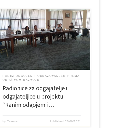
Udruženje Lan iz Bihaća organiziralo je radionicu za
odgajatelje i odgajateljice iz predškolskih ustanova
Filii i Pinokio u okviru projekta „Ranim odgojem i
obrazovanjem prema održivom razvoju“, koji se
realizira u okviru projekta NAGE – Networking and
Advocacy for Green Economy (Umrežavanje i
zagovaranje za zelenu ekonomiju) koji je finansiran
[…]
RANIM ODGOJEM I OBRAZOVANJEM PREMA
ODRŽIVOM RAZVOJU
Radionice za odgajatelje i
odgajateljice u projektu
“Ranim odgojem i …
by
Tamara
Published
05/06/2021