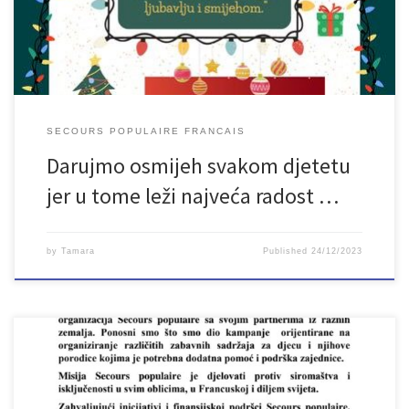
djeci uz paketiće, 30.12.2023. godine na Gradskom trgu u Bihaću.
SECOURS POPULAIRE FRANCAIS
Darujmo osmijeh svakom djetetu
jer u tome leži najveća radost …
by
Tamara
Published
24/12/2023