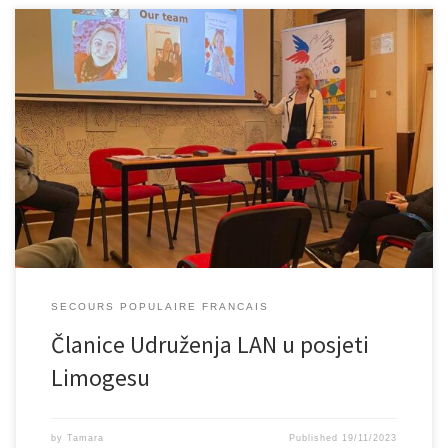
Članice našeg Udruženja na poziv Secours populaire borave u
Francuskoj od 14. 11. do 20. 11. 2023. godine. U gradu Limogesu
predstavile su rad, ciljeve, djelatnosti i projekte našeg Udruženja.
Također su prisutne upoznale sa ljepotama Bosne i Hercegovine i
našeg grada. Slobodno vrijeme u Limogesu provele su u druženju,
[…]
SECOURS POPULAIRE FRANCAIS
Članice Udruženja LAN u posjeti
Limogesu
by
Tamara
Published
19/11/2023