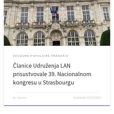
Članice našeg Udruženja prisustvovale su 39. Nacionalnom
kongresu narodne pomoći Secours populaire u Strasbourgu od 17.
11. do 19. 11. 2023. godine. Slobodno vrijeme provele su u
druženju, upoznavanju i šetnji prelijepim Strasbourgom. Ovom
prilikom čestitamo na divnoj organizaciji i zahvaljujemo Secours
populaire na pozivu i radujemo se budućoj suradnji.
SECOURS POPULAIRE FRANCAIS
Članice Udruženja LAN
prisustvovale 39. Nacionalnom
kongresu u Strasbourgu
by
Tamara
Published
19/11/2023