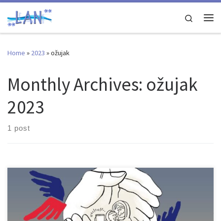
Skip to content
Search
Me
Home
»
2023
»
ožujak
Monthly Archives:
ožujak
2023
1 post
Ovaj izvještaj se distribuira s ciljem vidljivosti i odgovornosti, ali i