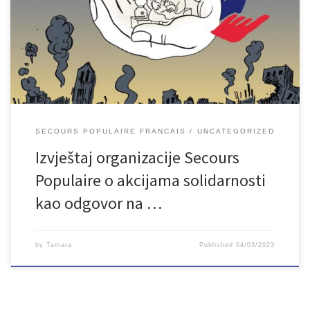
kao podsjećanje da rat u Ukrajini i dalje traje. Udruženje Secours
Populaire već godinu dana pruža pomoć i nastavlja pružati pomoć
svim žrtvama, kako u Ukrajini tako i u susjednim zemljama. Izvještaj
na engleskom jeziku se može pročitati na: […]
SECOURS POPULAIRE FRANCAIS
UNCATEGORIZED
Izvještaj organizacije Secours
Populaire o akcijama solidarnosti
kao odgovor na …
by
Tamara
Published
04/03/2023