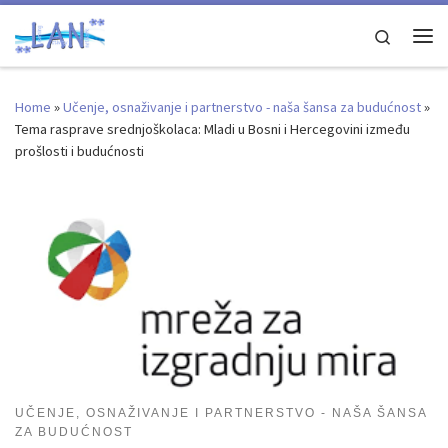
Skip to content
Search
Me
Home
»
Učenje, osnaživanje i partnerstvo - naša šansa za budućnost
»
Tema rasprave srednjoškolaca: Mladi u Bosni i Hercegovini između
prošlosti i budućnosti
UČENJE, OSNAŽIVANJE I PARTNERSTVO - NAŠA ŠANSA
ZA BUDUĆNOST