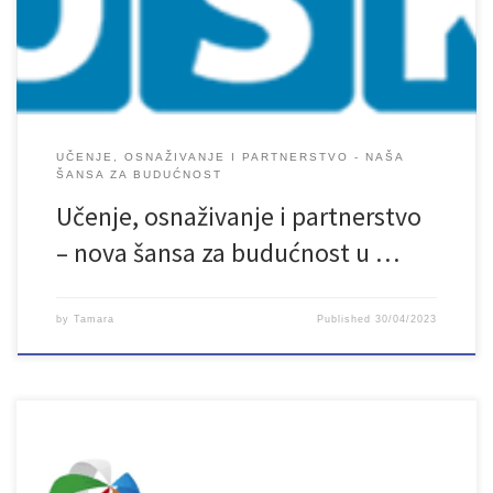
dP1YcYhfe8bzmo3BRZjehBZ3BAkJhm2eE-75LW7UtgTg
UČENJE, OSNAŽIVANJE I PARTNERSTVO - NAŠA
ŠANSA ZA BUDUĆNOST
Učenje, osnaživanje i partnerstvo
– nova šansa za budućnost u …
by
Tamara
Published
30/04/2023