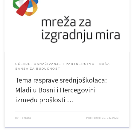
UČENJE, OSNAŽIVANJE I PARTNERSTVO - NAŠA
ŠANSA ZA BUDUĆNOST
Tema rasprave srednjoškolaca:
Mladi u Bosni i Hercegovini
između prošlosti …
by
Tamara
Published
30/04/2023