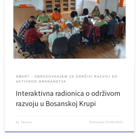
U subotu je u Bosanskoj Krupi održana prva interaktivna radionica
na temu održivog razvoja i značaja obrazovanja za održivi razvoj.
Mladi iz Bosanske Krupe imali su priliku učiti i razgovarati o
sedamnaest ciljeva održivog razvoja. Nakon konstruktivne diskusije
predložili su akcione planove za rješavanje identificiranih
problema unutar svoje lokalne zajednice. […]
SMART - OBRAZOVANJEM ZA ODRŽIVI RAZVOJ DO
AKTIVNOG GRAĐANSTVA
Interaktivna radionica o održivom
razvoju u Bosanskoj Krupi
by
Tamara
Published
27/06/2023