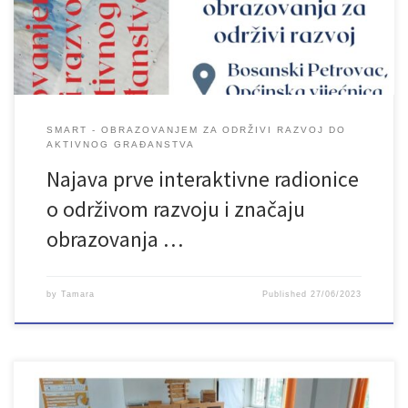
građanstva. Projekt je podržan grantom Lokalne inicijative
regionalnog projekta SMART […]
SMART - OBRAZOVANJEM ZA ODRŽIVI RAZVOJ DO
AKTIVNOG GRAĐANSTVA
Najava prve interaktivne radionice
o održivom razvoju i značaju
obrazovanja …
by
Tamara
Published
27/06/2023