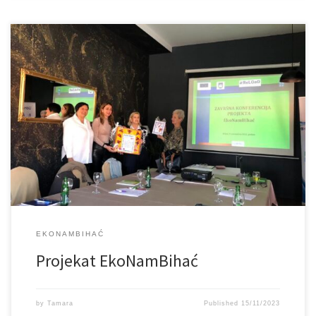
EKONAMBIHAĆ
Projekat EkoNamBihać
by
Tamara
Published
15/11/2023