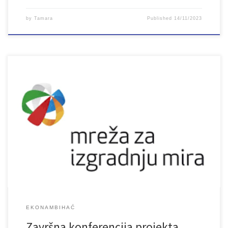
by
Tamara
Published
14/11/2023
EKONAMBIHAĆ
Završna konferencija projekta