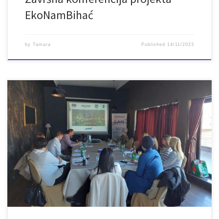
EkoNamBihać
by
Tamara
Published
14/11/2023