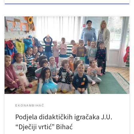
Nabavili smo i podijelili komplete ekoloških didaktičkih igračaka za
J.U. “Dječiji vrtić” Bihać, odgojne grupe Bubamare i Suncokreti koji
učestvuju u našem projektu EkoNamBihać. Riječ je o razvojno
primjerenim didaktičkim sredstvima koje su ekološki prihvatljive,
potiču razvojni potencijal djece i imaju sve potrebne certifikate.
Nabavka i podjela igračaka realizirana je […]
EKONAMBIHAĆ
Podjela didaktičkih igračaka J.U.
“Dječiji vrtić” Bihać