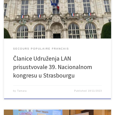
11. do 19. 11. 2023. godine. Slobodno vrijeme provele su u
druženju, upoznavanju i šetnji prelijepim Strasbourgom. Ovom
prilikom čestitamo na divnoj organizaciji i zahvaljujemo Secours
populaire na pozivu i radujemo se budućoj suradnji.
SECOURS POPULAIRE FRANCAIS
Članice Udruženja LAN
prisustvovale 39. Nacionalnom
kongresu u Strasbourgu
by
Tamara
Published
19/11/2023