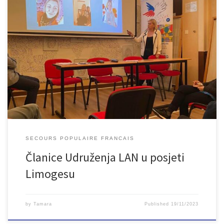
Članice našeg Udruženja na poziv Secours populaire borave u
Francuskoj od 14. 11. do 20. 11. 2023. godine. U gradu Limogesu
predstavile su rad, ciljeve, djelatnosti i projekte našeg Udruženja.
Također su prisutne upoznale sa ljepotama Bosne i Hercegovine i
našeg grada. Slobodno vrijeme u Limogesu provele su u druženju,
[…]
SECOURS POPULAIRE FRANCAIS
Članice Udruženja LAN u posjeti
Limogesu
by
Tamara
Published
19/11/2023