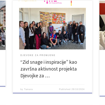
U okviru projekta Djevojke za promjene, održana je
završna radionica “Zid snage i inspiracije”. Učesnice i
učesnici su dobili priliku da istraže inspirativne priče
uspješnih žena i izrade pano pod nazivom „Žene
koje su obilježile svijet,“ koji će u budućnosti služiti
kao podsjetnik na doprinos poznatih žena, ali i kao
[…]
p
DJEVOKE ZA PROMJENE
“Zid snage i inspiracije” kao
završna aktivnost projekta
Djevojke za …
by
Tamara
Published
28/10/2024