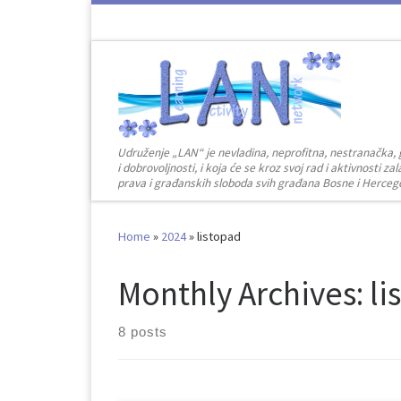
Skip to content
Udruženje „LAN“ je nevladina, neprofitna, nestranačka, 
i dobrovoljnosti, i koja će se kroz svoj rad i aktivnosti 
prava i građanskih sloboda svih građana Bosne i Herceg
Home
»
2024
»
listopad
Monthly Archives:
li
8 posts