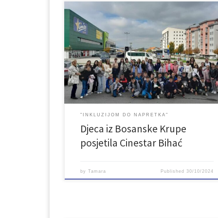
U sklopu projekta “Inkluzijom do napretka” danas su
djeca iz Bosanske Krupe, njih 50, u pratnji svojih
učiteljica imali priliku pogledati dječiji film Izvrnuto
obrnuto 2 u Cinestar Bihać. Djevojčica Riley slavi 13.
rođendan i stiže nekoliko novih emocija koje će
izazvati haos u njenom životu. Emocije strah, sreća,
tuga, […]
"INKLUZIJOM DO NAPRETKA"
Djeca iz Bosanske Krupe
posjetila Cinestar Bihać
by
Tamara
Published
30/10/2024