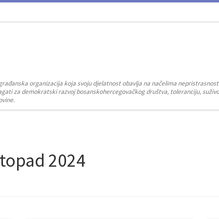
građanska organizacija koja svoju djelatnost obavlja na načelima nepristrasnost
zalagati za demokratski razvoj bosanskohercegovačkog društva, toleranciju, suživot
ovine.
stopad 2024