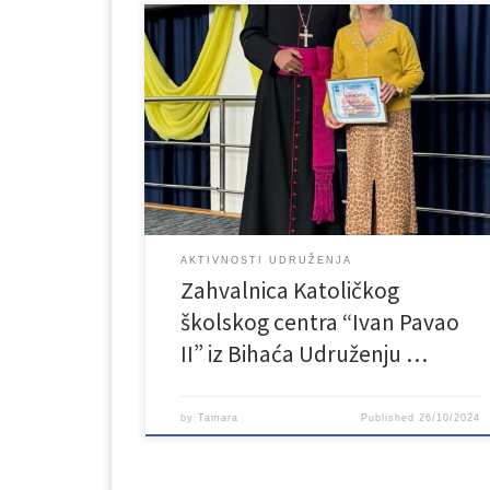
Udruženje LAN je u svom radu konstantno posvećen
realizaciji svoje vizije “da građani, prvenstveno
mladi trebaju biti faktor koji utiče na kreiranje svog
okruženja i razvoj cijele zajednice”. Tu viziju ljepšeg 
kvalitetnijeg života svih ljudi, ali posebni mladih,
realizira kroz različite obrazovne, informativne,
kulturne, sportske i druge zabavne događaje. […]
AKTIVNOSTI UDRUŽENJA
Zahvalnica Katoličkog
školskog centra “Ivan Pavao
II” iz Bihaća Udruženju …
by
Tamara
Published
26/10/2024