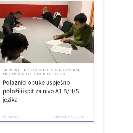
Nakon četiri mjeseca nastave u sklopu projekta
„Podrška za učenje B/H/S jezika i sticanje osnovnih
IT vještina“ polaznici obuke iz Burkine Faso,
Demokratske Republike Kongo i Afganistana su u
subotu, 19. oktobra 2024. godine, pristupili
polaganju ispita za nivo A1 B/H/S jezika i uspješno
oložili test. To je velik uspjeh […]
SUPPORT FOR LEARNING B/S/C LANGUAGE
AND ACQUIRING BASIC IT SKILLS
Polaznici obuke uspješno
položili ispit za nivo A1 B/H/S
jezika
by
Tamara
Published
27/10/2024