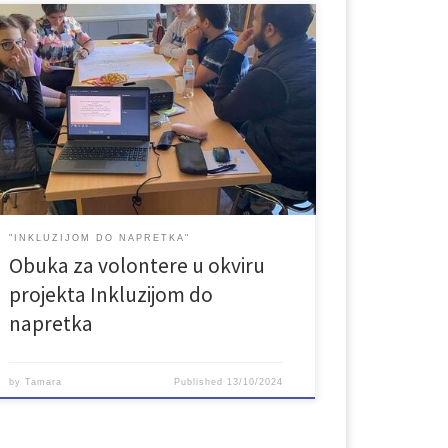
U okviru projekta Inkluzijom do napretka koji provodi
Udruženje LAN u partnerstvu sa Secours populaire
Seine-et-Marne iz Francuske održana je obuka za
volontere s ciljem jačanja njihovih kompetencija i
osposobljavanja za buduće aktivnosti. Ova aktivnost
bila je ključna za unapređenje znanja i vještina
volontera, kako bi što uspješnije mogli doprinositi
[…]
"INKLUZIJOM DO NAPRETKA"
Obuka za volontere u okviru
projekta Inkluzijom do
napretka
by
Tamara
Published
13/10/2024