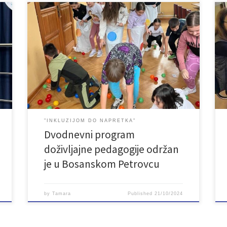
Udruženje LAN u partnerstvu sa Secours populaire
o
Seine-et-Marne iz Francuske u okviru projekta
Inkluzijom do napretka nastavlja s realizacijom
projektnih aktivnosti. Tokom proteklog vikenda u
i
Bosanskom Petrovcu je održan dvodnevni program
doživljajne pedagogije. Rad sa djecom odnosio se
na izgrađivanje njihovih vještina i podsticanje
samopouzdanja kroz zanimljive i njima prilagođene
[…]
"INKLUZIJOM DO NAPRETKA"
Dvodnevni program
doživljajne pedagogije održan
je u Bosanskom Petrovcu
by
Tamara
Published
21/10/2024