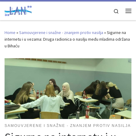
Skip to content
Search
Me
Home
»
Samouvjerene i snažne - znanjem protiv nasilja
»
Sigurne na
internetu i u vezama: Druga radionica o nasilju među mladima održana
u Bihaću
SAMOUVJERENE I SNAŽNE - ZNANJEM PROTIV NASILJA