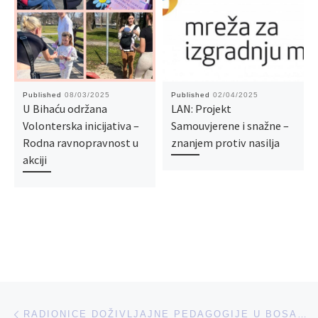
Published
08/03/2025
Published
02/04/2025
U Bihaću održana
LAN: Projekt
Volonterska inicijativa –
Samouvjerene i snažne –
Rodna ravnopravnost u
znanjem protiv nasilja
akciji
Post navigation
Previous post
RADIONICE DOŽIVLJAJNE PEDAGOGIJE U BOSANSKOM PETROVCU