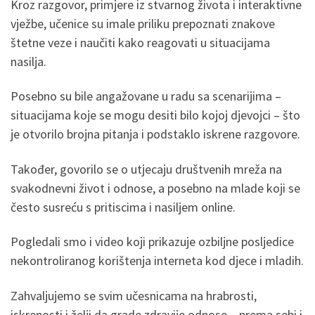
Kroz razgovor, primjere iz stvarnog života i interaktivne
vježbe, učenice su imale priliku prepoznati znakove
štetne veze i naučiti kako reagovati u situacijama
nasilja.
Posebno su bile angažovane u radu sa scenarijima –
situacijama koje se mogu desiti bilo kojoj djevojci – što
je otvorilo brojna pitanja i podstaklo iskrene razgovore.
Također, govorilo se o utjecaju društvenih mreža na
svakodnevni život i odnose, a posebno na mlade koji se
često susreću s pritiscima i nasiljem online.
Pogledali smo i video koji prikazuje ozbiljne posljedice
nekontroliranog korištenja interneta kod djece i mladih.
Zahvaljujemo se svim učesnicama na hrabrosti,
iskrenosti i želji da grade zdravije odnose – prema sebi i