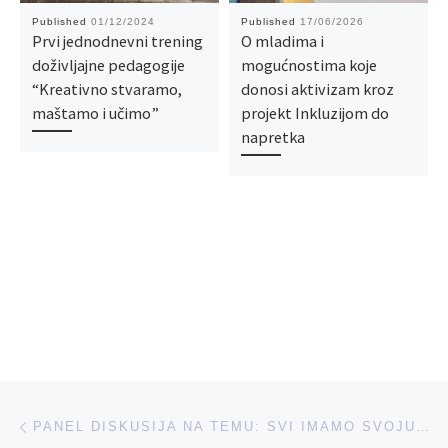
Published
01/12/2024
Published
17/06/2026
Prvi jednodnevni trening
O mladima i
doživljajne pedagogije
mogućnostima koje
“Kreativno stvaramo,
donosi aktivizam kroz
maštamo i učimo”
projekt Inkluzijom do
napretka
Post navigation
Previous post
PANEL DISKUSIJA NA TEMU: SVI IMAMO SVOJU ŠANSU I TREBAMO JE ISKORISTITI U OKVIRU PROJEKTA “BUDI SVJESTAN SVOJIH SNAGA I AKTIVIRAJ SE”