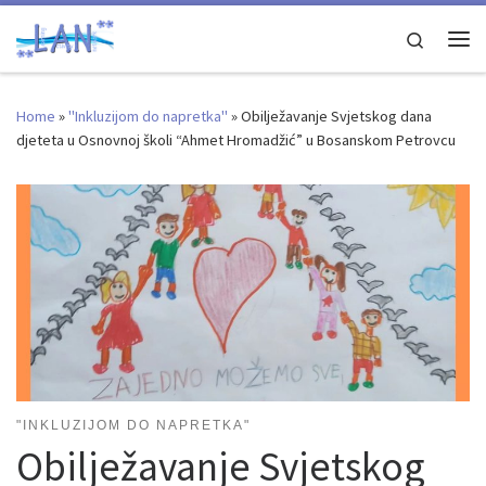
Skip to content
Search
Me
Home
»
"Inkluzijom do napretka"
»
Obilježavanje Svjetskog dana
djeteta u Osnovnoj školi “Ahmet Hromadžić” u Bosanskom Petrovcu
"INKLUZIJOM DO NAPRETKA"
Obilježavanje Svjetskog