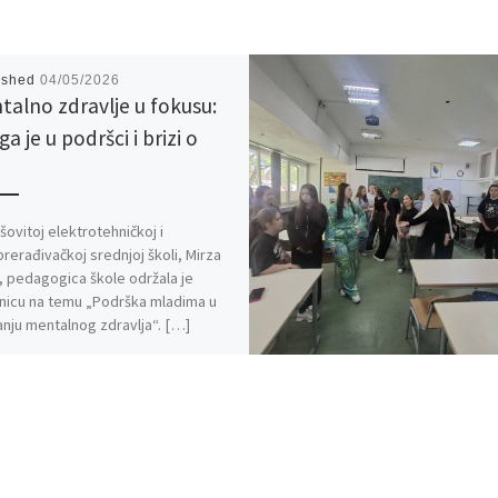
ished
04/05/2026
talno zdravlje u fokusu:
a je u podršci i brizi o
i
šovitoj elektrotehničkoj i
rerađivačkoj srednjoj školi, Mirza
, pedagogica škole održala je
nicu na temu „Podrška mladima u
nju mentalnog zdravlja“. […]