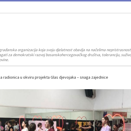
građanska organizacija koja svoju djelatnost obavlja na načelima nepristrasnost
zalagati za demokratski razvoj bosanskohercegovačkog društva, toleranciju, suživot
ovine.
a radionica u okviru projekta Glas djevojaka – snaga zajednice