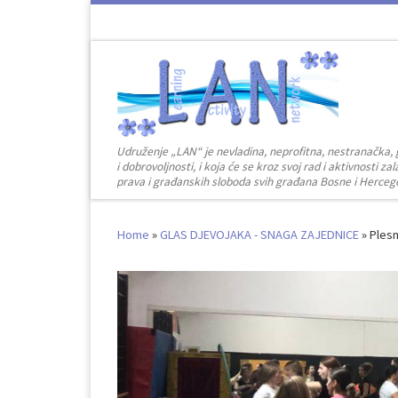
Skip to content
Udruženje „LAN“ je nevladina, neprofitna, nestranačka, 
i dobrovoljnosti, i koja će se kroz svoj rad i aktivnosti 
prava i građanskih sloboda svih građana Bosne i Herceg
Home
»
GLAS DJEVOJAKA - SNAGA ZAJEDNICE
»
Plesn