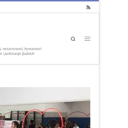
Search
Menu
i, nezavisnosti, humanosti
 i poštivanje ljudskih