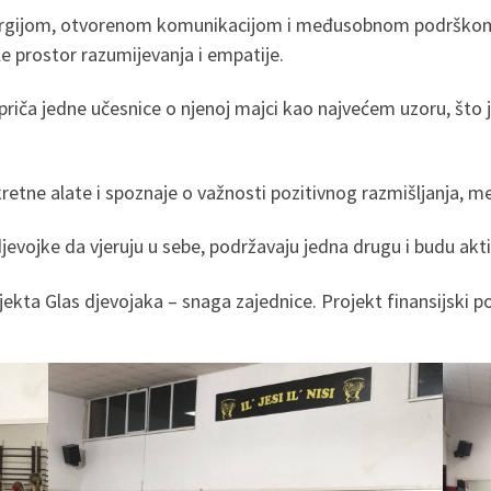
nergijom, otvorenom komunikacijom i međusobnom podrškom. 
ile prostor razumijevanja i empatije.
a priča jedne učesnice o njenoj majci kao najvećem uzoru, što
kretne alate i spoznaje o važnosti pozitivnog razmišljanja, 
e djevojke da vjeruju u sebe, podržavaju jedna drugu i budu akti
jekta Glas djevojaka – snaga zajednice. Projekt finansijski 