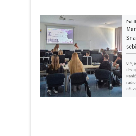
Publ
Men
Snag
seb
U Mje
drvop
Nanić
radio
očuva